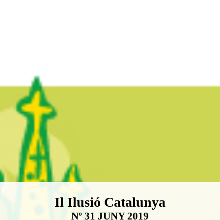
Boletín Il·lusió Catalunya
Il Ilusió Catalunya
Nº 31 JUNY 2019