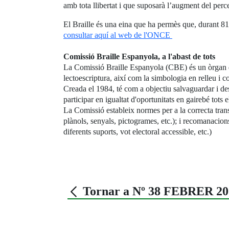
amb tota llibertat i que suposarà l’augment del perc
El Braille és una eina que ha permès que, durant 81
consultar aquí al web de l'ONCE
Comissió Braille Espanyola, a l'abast de tots
La Comissió Braille Espanyola (CBE) és un òrgan de
lectoescriptura, així com la simbologia en relleu i c
Creada el 1984, té com a objectiu salvaguardar i dese
participar en igualtat d'oportunitats en gairebé tots e
La Comissió estableix normes per a la correcta tran
plànols, senyals, pictogrames, etc.); i recomanacions
diferents suports, vot electoral accessible, etc.)
Tornar a Nº 38 FEBRER 20