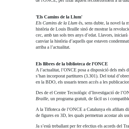
de l'ONCE, per fixar aquest reconeixement a la data
'Els Camins de la Llum'
Els Camins de la Llum
és, sens dubte, la novel·la 
història de Louis Braille sinó de mostrar la revoluci
cec, amb tan sols tres anys d’edat. Llavors, iniciarà
canviar la història d’aquells que estaven condemnats a
arriba a l’actualitat.
Els llibres de la biblioteca de l’ONCE
A l’actualitat, l’ONCE posa a disposició dels més d
s’han incorporat partitures (3.301). Del total d’obr
en la BDO, els usuaris tenen accés a les publicaci
Des de el Centre Tecnològic d’Investigació de l’ONCE
Braille
, un programa gratuït, de fàcil us i compatible
A la Tifloteca de l’ONCE a Catalunya els afiliats di
de figures en 3D, les quals permetran acostar als us
Ja s’està treballant per fer efectius els acords del 