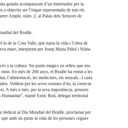
isita guiada acompanyats d’un historiador per la
a objectiu ser l’òrgan representatiu de tots els
carrer Ample, núm. 2, al Palau dels Senyors de
Mundial del Braille.
l·la de la Coia Valls, que narra la vida i l’obra de
seva mare, interpretat per Josep Maria Piñol i Núria
ccés a la cultura. Sis punts màgics en relleu que ens
l món. En més de 200 anys, el Braille ha entrat a les
itat, l’alimentació, les medicines, els senyals...I cada
den. Vetllem per les seves normes d’ús, la correcta
veis. A més a més, per la seva importància, pensem
Humanitat”, manté Enric Botí, delegat territorial
ar dedicat al Dia Mundial del Braille, proclamat per
que amb sis punts la vida de les persones cegues