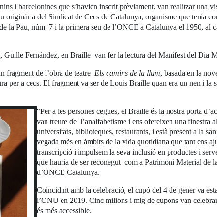
onins i barcelonines que s’havien inscrit prèviament, van realitzar una v
u originària del Sindicat de Cecs de Catalunya, organisme que tenia com 
 de la Pau, núm. 7 i la primera seu de l’ONCE a Catalunya el 1950, al 
iat, Guille Fernández, en Braille van fer la lectura del Manifest del Dia 
un fragment de l’obra de teatre
Els camins de la llum
, basada en la nove
ura per a cecs. El fragment va ser de Louis Braille quan era un nen i la 
“Per a les persones cegues, el Braille és la nostra porta d’a
van treure de l’analfabetisme i ens ofereixen una finestra a
universitats, biblioteques, restaurants, i està present a la san
vegada més en àmbits de la vida quotidiana que tant ens aju
transcripció i impulsem la seva inclusió en productes i ser
que hauria de ser reconegut com a Patrimoni Material de la 
d’ONCE Catalunya.
Coincidint amb la celebració, el cupó del 4 de gener va est
l’ONU en 2019. Cinc milions i mig de cupons van celebrar 
és més accessible.