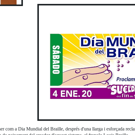
er com a Dia Mundial del Braille, després d'una llarga i esforçada recl