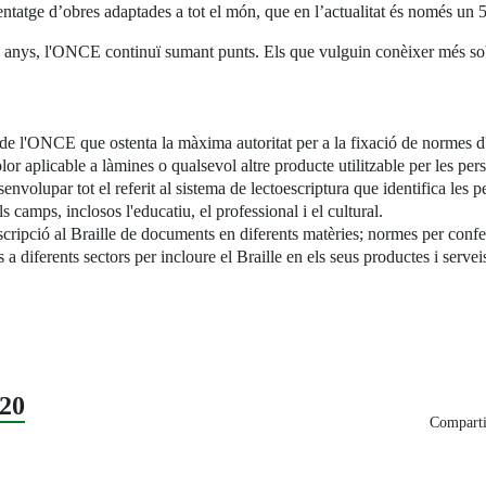
entatge d’obres adaptades a tot el món, que en l’actualitat és només un 5
 anys, l'ONCE continuï sumant punts. Els que vulguin conèixer més sobre
 l'ONCE que ostenta la màxima autoritat per a la fixació de normes d'
olor aplicable a làmines o qualsevol altre producte utilitzable per les pe
nvolupar tot el referit al sistema de lectoescriptura que identifica les 
ls camps, inclosos l'educatiu, el professional i el cultural.
scripció al Braille de documents en diferents matèries; normes per confe
 a diferents sectors per incloure el Braille en els seus productes i serve
20
Comparti