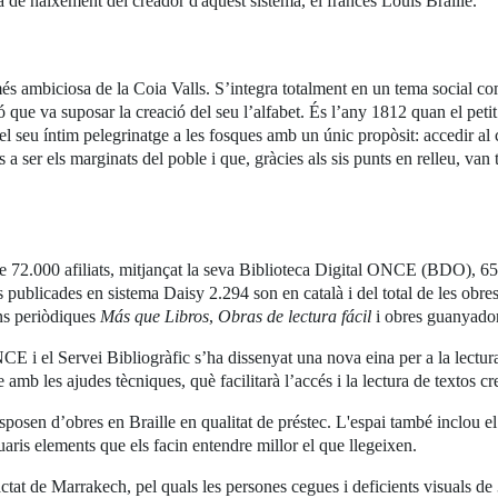
 de naixement del creador d'aquest sistema, el francès Louis Braille.
més ambiciosa de la Coia Valls. S’integra totalment en un tema social com
ó que va suposar la creació del seu l’alfabet. És l’any 1812 quan el peti
 el seu íntim pelegrinatge a les fosques amb un únic propòsit: accedir al
 ser els marginats del poble i que, gràcies als sis punts en relleu, van te
e 72.000 afiliats, mitjançat la seva Biblioteca Digital ONCE (BDO), 65.
es publicades en sistema Daisy 2.294 son en català i del total de les obr
ons periòdiques
Más que Libros
,
Obras de lectura fácil
i obres guanyado
 i el Servei Bibliogràfic s’ha dissenyat una nova eina per a la lectura 
 amb les ajudes tècniques, què facilitarà l’accés i la lectura de textos cr
sposen d’obres en Braille en qualitat de préstec. L'espai també inclou e
uaris elements que els facin entendre millor el que llegeixen.
Tractat de Marrakech, pel quals les persones cegues i deficients visuals de