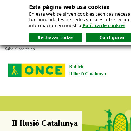
Esta página web usa cookies
En esta web se sirven cookies técnicas necesa
funcionalidades de redes sociales, ofrecer pu
información en nuestra
Política de cookies
.
Salto al contenido
Butlletí
Il Ilusió Catalunya
Boletín Il·lusió Catalunya
Il Ilusió Catalunya