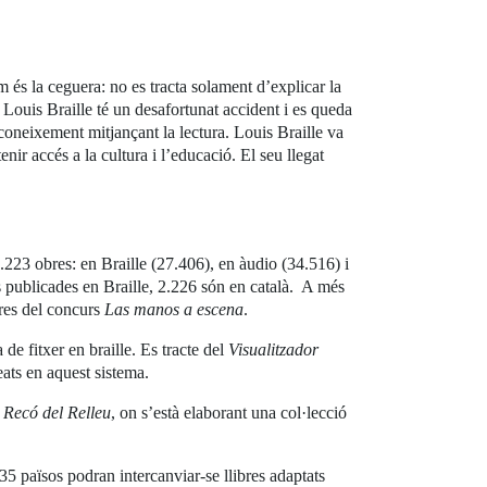
 és la ceguera: no es tracta solament d’explicar la
t Louis Braille té un desafortunat accident i es queda
 coneixement mitjançant la lectura. Louis Braille va
nir accés a la cultura i l’educació. El seu llegat
223 obres: en Braille (27.406), en àudio (34.516) i
es publicades en Braille, 2.226 són en català. A més
res del concurs
Las manos a escena
.
de fitxer en braille. Es tracte del
Visualitzador
eats en aquest sistema.
l
Recó del Relleu
, on s’està elaborant una col·lecció
 35 països podran intercanviar-se llibres adaptats