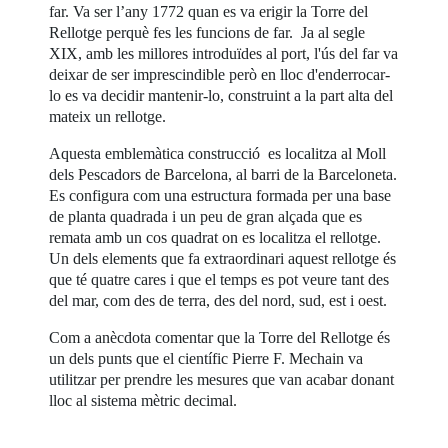
far. Va ser l’any 1772 quan es va erigir la Torre del
Rellotge perquè fes les funcions de far. Ja al segle
XIX, amb les millores introduïdes al port, l'ús del far va
deixar de ser imprescindible però en lloc d'enderrocar-
lo es va decidir mantenir-lo, construint a la part alta del
mateix un rellotge.
Aquesta emblemàtica construcció es localitza al Moll
dels Pescadors de Barcelona, al barri de la Barceloneta.
Es configura com una estructura formada per una base
de planta quadrada i un peu de gran alçada que es
remata amb un cos quadrat on es localitza el rellotge.
Un dels elements que fa extraordinari aquest rellotge és
que té quatre cares i que el temps es pot veure tant des
del mar, com des de terra, des del nord, sud, est i oest.
Com a anècdota comentar que la Torre del Rellotge és
un dels punts que el científic Pierre F. Mechain va
utilitzar per prendre les mesures que van acabar donant
lloc al sistema mètric decimal.