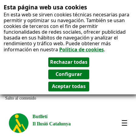
Esta página web usa cookies
En esta web se sirven cookies técnicas necesarias para
permitir y optimizar su navegación. También se usan
cookies de terceros con el fin de permitir
funcionalidades de redes sociales, ofrecer publicidad
basada en sus hábitos de navegación y analizar el
rendimiento y tráfico web. Puede obtener más
información en nuestra
Política de cookies
.
Salto al contenido
Butlletí
Il Ilusió Catalunya
Most