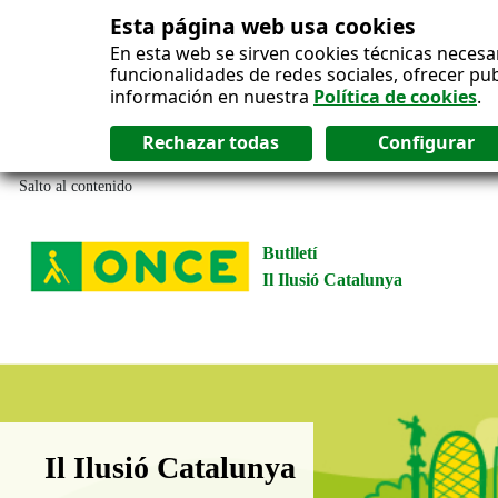
Esta página web usa cookies
En esta web se sirven cookies técnicas necesa
funcionalidades de redes sociales, ofrecer pu
información en nuestra
Política de cookies
.
Salto al contenido
Butlletí
Il Ilusió Catalunya
Boletín Il·lusió Catalunya
Il Ilusió Catalunya