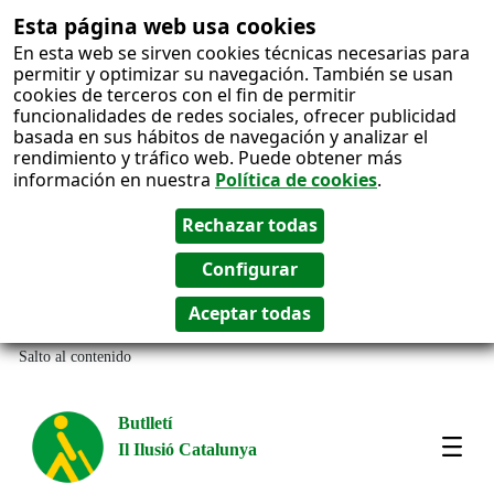
Esta página web usa cookies
En esta web se sirven cookies técnicas necesarias para
permitir y optimizar su navegación. También se usan
cookies de terceros con el fin de permitir
funcionalidades de redes sociales, ofrecer publicidad
basada en sus hábitos de navegación y analizar el
rendimiento y tráfico web. Puede obtener más
información en nuestra
Política de cookies
.
Salto al contenido
Butlletí
Il Ilusió Catalunya
Most