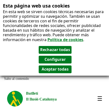
Esta página web usa cookies
En esta web se sirven cookies técnicas necesarias para
permitir y optimizar su navegación. También se usan
cookies de terceros con el fin de permitir
funcionalidades de redes sociales, ofrecer publicidad
basada en sus hábitos de navegación y analizar el
rendimiento y tráfico web. Puede obtener más
información en nuestra
Política de cookies
.
Salto al contenido
Butlletí
Il Ilusió Catalunya
Most