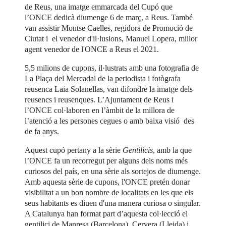
de Reus, una imatge emmarcada del Cupó que
l’ONCE dedicà diumenge 6 de març, a Reus. També
van assistir Montse Caelles, regidora de Promoció de
Ciutat i el venedor d'il·lusions, Manuel Lopera, millor
agent venedor de l'ONCE a Reus el 2021.
5,5 milions de cupons, il·lustrats amb una fotografia de
La Plaça del Mercadal de la periodista i fotògrafa
reusenca Laia Solanellas, van difondre la imatge dels
reusencs i reusenques. L’Ajuntament de Reus i
l’ONCE col·laboren en l’àmbit de la millora de
l’atenció a les persones cegues o amb baixa visió des
de fa anys.
Aquest cupó pertany a la sèrie
Gentilicis
, amb la que
l’ONCE fa un recorregut per alguns dels noms més
curiosos del país, en una sèrie als sortejos de diumenge.
Amb aquesta sèrie de cupons, l'ONCE pretén donar
visibilitat a un bon nombre de localitats en les que els
seus habitants es diuen d'una manera curiosa o singular.
A Catalunya han format part d’aquesta col·lecció el
gentilici de Manresa (Barcelona), Cervera (Lleida) i