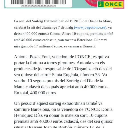
La sort del Sorteig Extraordinari de l'ONCE del Dia de la Mare,
celebrat la nit del diumenge 7 de maig
(www.juegosonce.es)
, va
deixar 400.000 euros a Girona. Altres 10 cupons, premiats també
amb 40.000 euros cadascun, van tocar a Barcelona. El premi
més gran, de 17 milions d'euros, es va anar a Donosti.
Antonia Pozas Font, venedora de l’ONCE, és qui va
portar la fortuna a terres gironines. Antonia ven els
productes de joc responsable de l’Organització des del
seu quiosc del carrer Santa Eugènia, número 33. Va
vendre 10 segons premis del Sorteig del Dia de la
Mare, cadascú dels quals agraciat amb 40.000 euros.
En total, 400.000 euros.
Un pessic d’aquest sorteig extraordinari també va
somriure Barcelona, on la venedora de l’ONCE Dorila
Henriquez Díaz va donar la mateixa sort: 10 cupons
premiats amb 40.000 euros cadascú, des del seu quiosc
situat al Passeig Joan de Borbón, número 17, de la