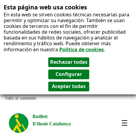
Esta página web usa cookies
En esta web se sirven cookies técnicas necesarias para
permitir y optimizar su navegación. También se usan
cookies de terceros con el fin de permitir
funcionalidades de redes sociales, ofrecer publicidad
basada en sus hábitos de navegación y analizar el
rendimiento y tráfico web. Puede obtener más
información en nuestra
Política de cookies
.
Salto al contenido
Butlletí
Il Ilusió Catalunya
Most