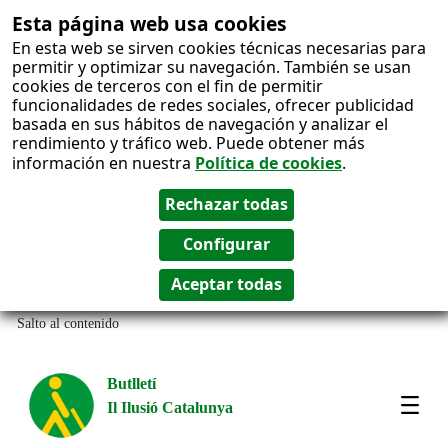
Esta página web usa cookies
En esta web se sirven cookies técnicas necesarias para
permitir y optimizar su navegación. También se usan
cookies de terceros con el fin de permitir
funcionalidades de redes sociales, ofrecer publicidad
basada en sus hábitos de navegación y analizar el
rendimiento y tráfico web. Puede obtener más
información en nuestra
Política de cookies
.
Salto al contenido
Butlletí
Il Ilusió Catalunya
Most