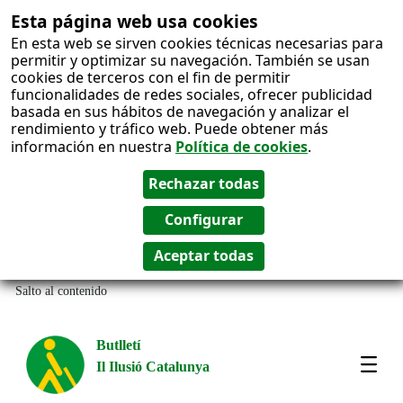
Esta página web usa cookies
En esta web se sirven cookies técnicas necesarias para
permitir y optimizar su navegación. También se usan
cookies de terceros con el fin de permitir
funcionalidades de redes sociales, ofrecer publicidad
basada en sus hábitos de navegación y analizar el
rendimiento y tráfico web. Puede obtener más
información en nuestra
Política de cookies
.
Salto al contenido
Butlletí
Il Ilusió Catalunya
Most