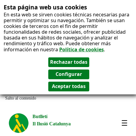
Esta página web usa cookies
En esta web se sirven cookies técnicas necesarias para
permitir y optimizar su navegación. También se usan
cookies de terceros con el fin de permitir
funcionalidades de redes sociales, ofrecer publicidad
basada en sus hábitos de navegación y analizar el
rendimiento y tráfico web. Puede obtener más
información en nuestra
Política de cookies
.
Salto al contenido
Butlletí
Il Ilusió Catalunya
Most