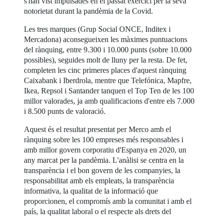
s'han vist impulsades en el passat exercici per la seva
notorietat durant la pandèmia de la Covid.
Les tres marques (Grup Social ONCE, Inditex i
Mercadona) aconsegueixen les màximes puntuacions
del rànquing, entre 9.300 i 10.000 punts (sobre 10.000
possibles), seguides molt de lluny per la resta. De fet,
completen les cinc primeres places d'aquest rànquing
Caixabank i Iberdrola, mentre que Telefónica, Mapfre,
Ikea, Repsol i Santander tanquen el Top Ten de les 100
millor valorades, ja amb qualificacions d'entre els 7.000
i 8.500 punts de valoració.
Aquest és el resultat presentat per Merco amb el
rànquing sobre les 100 empreses més responsables i
amb millor govern corporatiu d'Espanya en 2020, un
any marcat per la pandèmia. L'anàlisi se centra en la
transparència i el bon govern de les companyies, la
responsabilitat amb els empleats, la transparència
informativa, la qualitat de la informació que
proporcionen, el compromís amb la comunitat i amb el
país, la qualitat laboral o el respecte als drets del