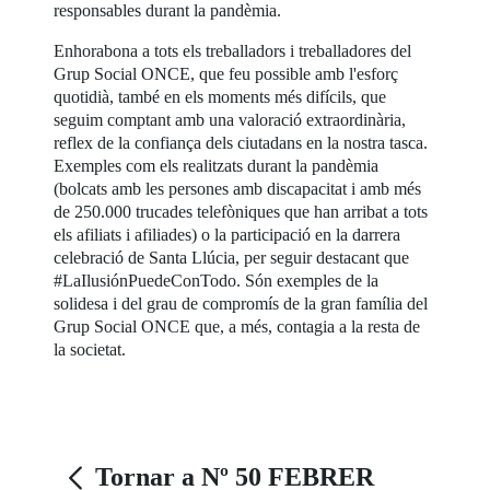
responsables durant la pandèmia.
Enhorabona a tots els treballadors i treballadores del
Grup Social ONCE, que feu possible amb l'esforç
quotidià, també en els moments més difícils, que
seguim comptant amb una valoració extraordinària,
reflex de la confiança dels ciutadans en la nostra tasca.
Exemples com els realitzats durant la pandèmia
(bolcats amb les persones amb discapacitat i amb més
de 250.000 trucades telefòniques que han arribat a tots
els afiliats i afiliades) o la participació en la darrera
celebració de Santa Llúcia, per seguir destacant que
#LaIlusiónPuedeConTodo. Són exemples de la
solidesa i del grau de compromís de la gran família del
Grup Social ONCE que, a més, contagia a la resta de
la societat.
Tornar a Nº 50 FEBRER