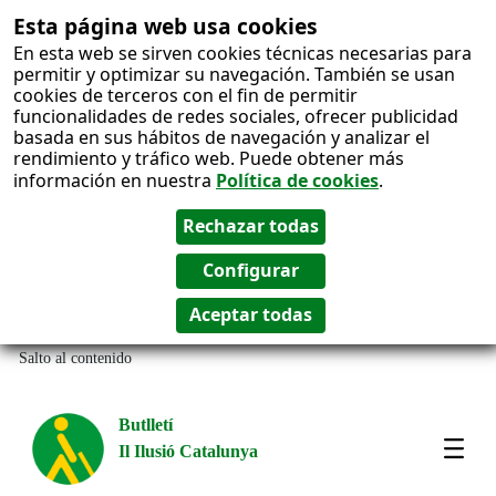
Esta página web usa cookies
En esta web se sirven cookies técnicas necesarias para
permitir y optimizar su navegación. También se usan
cookies de terceros con el fin de permitir
funcionalidades de redes sociales, ofrecer publicidad
basada en sus hábitos de navegación y analizar el
rendimiento y tráfico web. Puede obtener más
información en nuestra
Política de cookies
.
Salto al contenido
Butlletí
Il Ilusió Catalunya
Most