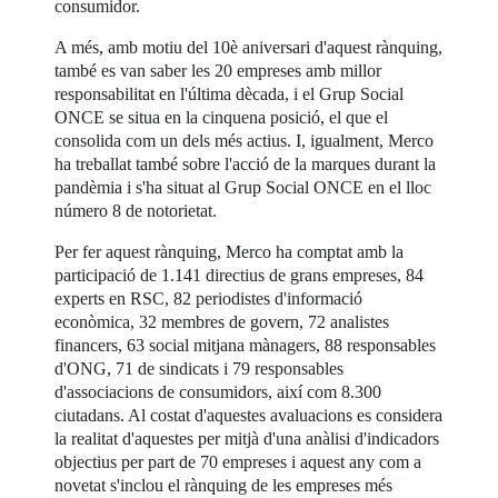
consumidor.
A més, amb motiu del 10è aniversari d'aquest rànquing,
també es van saber les 20 empreses amb millor
responsabilitat en l'última dècada, i el Grup Social
ONCE se situa en la cinquena posició, el que el
consolida com un dels més actius. I, igualment, Merco
ha treballat també sobre l'acció de la marques durant la
pandèmia i s'ha situat al Grup Social ONCE en el lloc
número 8 de notorietat.
Per fer aquest rànquing, Merco ha comptat amb la
participació de 1.141 directius de grans empreses, 84
experts en RSC, 82 periodistes d'informació
econòmica, 32 membres de govern, 72 analistes
financers, 63 social mitjana mànagers, 88 responsables
d'ONG, 71 de sindicats i 79 responsables
d'associacions de consumidors, així com 8.300
ciutadans. Al costat d'aquestes avaluacions es considera
la realitat d'aquestes per mitjà d'una anàlisi d'indicadors
objectius per part de 70 empreses i aquest any com a
novetat s'inclou el rànquing de les empreses més