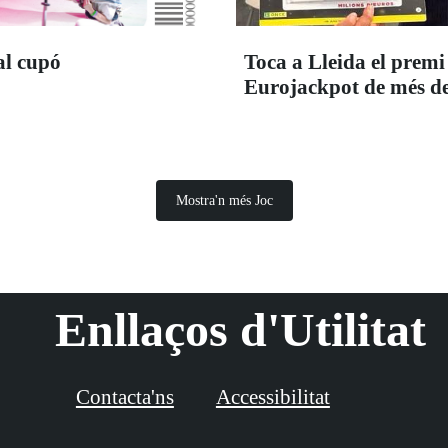
al cupó
Toca a Lleida el premi
Eurojackpot de més de
Mostra'n més Joc
Enllaços d'Utilitat
Contacta'ns
Accessibilitat