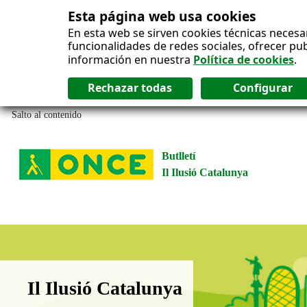
Esta página web usa cookies
En esta web se sirven cookies técnicas necesa
funcionalidades de redes sociales, ofrecer pu
información en nuestra
Política de cookies
.
Salto al contenido
Butlletí
Il Ilusió Catalunya
Boletín Il·lusió Catalunya
Il Ilusió Catalunya