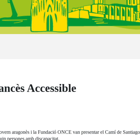
ancès Accessible
overn aragonès i la Fundació ONCE van presentar el Camí de Santiago F
iguin persones amb discapacitat.