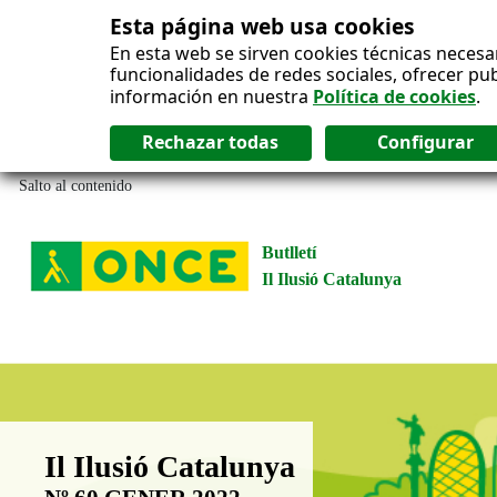
Esta página web usa cookies
En esta web se sirven cookies técnicas necesa
funcionalidades de redes sociales, ofrecer pu
información en nuestra
Política de cookies
.
Salto al contenido
Butlletí
Il Ilusió Catalunya
Boletín Il·lusió Catalunya
Il Ilusió Catalunya