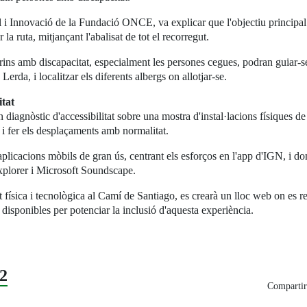
 i Innovació de la Fundació ONCE, va explicar que l'objectiu principal d
a ruta, mitjançant l'abalisat de tot el recorregut.
grins amb discapacitat, especialment les persones cegues, podran guiar-se
rda, i localitzar els diferents albergs on allotjar-se.
itat
un diagnòstic d'accessibilitat sobre una mostra d'instal·lacions físiques d
 i fer els desplaçaments amb normalitat.
'aplicacions mòbils de gran ús, centrant els esforços en l'app d'IGN, i do
xplorer i Microsoft Soundscape.
 física i tecnològica al Camí de Santiago, es crearà un lloc web on es reco
s disponibles per potenciar la inclusió d'aquesta experiència.
2
Compartir