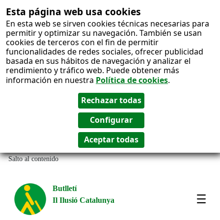
Esta página web usa cookies
En esta web se sirven cookies técnicas necesarias para
permitir y optimizar su navegación. También se usan
cookies de terceros con el fin de permitir
funcionalidades de redes sociales, ofrecer publicidad
basada en sus hábitos de navegación y analizar el
rendimiento y tráfico web. Puede obtener más
información en nuestra
Política de cookies
.
Salto al contenido
Butlletí
Il Ilusió Catalunya
Most