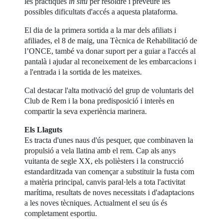
les pràctiques
in situ
per resoldre i preveure les
possibles dificultats d'accés a aquesta plataforma.
El dia de la primera sortida a la mar dels afiliats i
afiliades, el 8 de maig, una Tècnica de Rehabilitació de
l’ONCE, també va donar suport per a guiar a l'accés al
pantalà i ajudar al reconeixement de les embarcacions i
a l'entrada i la sortida de les mateixes.
Cal destacar l'alta motivació del grup de voluntaris del
Club de Rem i la bona predisposició i interès en
compartir la seva experiència marinera.
Els Llaguts
Es tracta d'unes naus d'ús pesquer, que combinaven la
propulsió a vela llatina amb el rem. Cap als anys
vuitanta de segle XX, els polièsters i la construcció
estandarditzada van començar a substituir la fusta com
a matèria principal, canvis paral·lels a tota l'activitat
marítima, resultats de noves necessitats i d'adaptacions
a les noves tècniques. Actualment el seu ús és
completament esportiu.