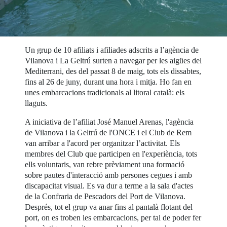
Un grup de 10 afiliats i afiliades adscrits a l’agència de
Vilanova i La Geltrú surten a navegar per les aigües del
Mediterrani, des del passat 8 de maig, tots els dissabtes,
fins al 26 de juny, durant una hora i mitja. Ho fan en
unes embarcacions tradicionals al litoral català: els
llaguts.
A iniciativa de l’afiliat José Manuel Arenas, l'agència
de Vilanova i la Geltrú de l'ONCE i el Club de Rem
van arribar a l'acord per organitzar l’activitat. Els
membres del Club que participen en l'experiència, tots
ells voluntaris, van rebre prèviament una formació
sobre pautes d'interacció amb persones cegues i amb
discapacitat visual. Es va dur a terme a la sala d'actes
de la Confraria de Pescadors del Port de Vilanova.
Després, tot el grup va anar fins al pantalà flotant del
port, on es troben les embarcacions, per tal de poder fer