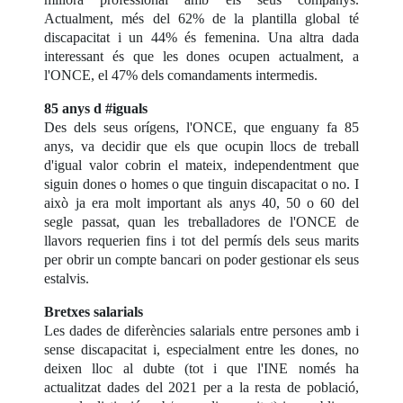
Actualment, més del 62% de la plantilla global té
discapacitat i un 44% és femenina. Una altra dada
interessant és que les dones ocupen actualment, a
l'ONCE, el 47% dels comandaments intermedis.
85 anys d #iguals
Des dels seus orígens, l'ONCE, que enguany fa 85
anys, va decidir que els que ocupin llocs de treball
d'igual valor cobrin el mateix, independentment que
siguin dones o homes o que tinguin discapacitat o no. I
això ja era molt important als anys 40, 50 o 60 del
segle passat, quan les treballadores de l'ONCE de
llavors requerien fins i tot del permís dels seus marits
per obrir un compte bancari on poder gestionar els seus
estalvis.
Bretxes salarials
Les dades de diferències salarials entre persones amb i
sense discapacitat i, especialment entre les dones, no
deixen lloc al dubte (tot i que l'INE només ha
actualitzat dades del 2021 per a la resta de població,