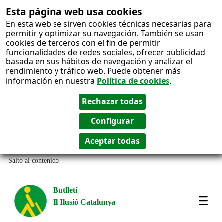
Esta página web usa cookies
En esta web se sirven cookies técnicas necesarias para
permitir y optimizar su navegación. También se usan
cookies de terceros con el fin de permitir
funcionalidades de redes sociales, ofrecer publicidad
basada en sus hábitos de navegación y analizar el
rendimiento y tráfico web. Puede obtener más
información en nuestra
Política de cookies
.
Salto al contenido
Butlletí
Il Ilusió Catalunya
Most