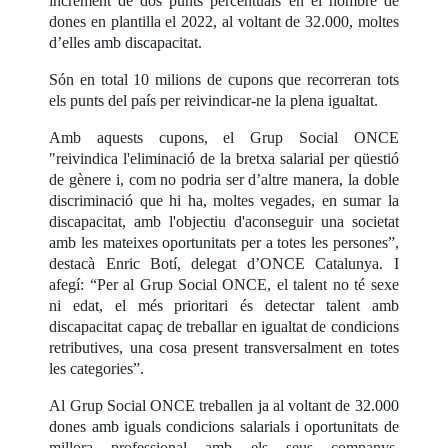
increment de dos punts percentuals en el nombre de
dones en plantilla el 2022, al voltant de 32.000, moltes
d’elles amb discapacitat.
Són en total 10 milions de cupons que recorreran tots
els punts del país per reivindicar-ne la plena igualtat.
Amb aquests cupons, el Grup Social ONCE
"reivindica l'eliminació de la bretxa salarial per qüestió
de gènere i, com no podria ser d’altre manera, la doble
discriminació que hi ha, moltes vegades, en sumar la
discapacitat, amb l'objectiu d'aconseguir una societat
amb les mateixes oportunitats per a totes les persones”,
destacà Enric Botí, delegat d’ONCE Catalunya. I
afegí: “Per al Grup Social ONCE, el talent no té sexe
ni edat, el més prioritari és detectar talent amb
discapacitat capaç de treballar en igualtat de condicions
retributives, una cosa present transversalment en totes
les categories”.
Al Grup Social ONCE treballen ja al voltant de 32.000
dones amb iguals condicions salarials i oportunitats de
millora professional amb els seus companys.