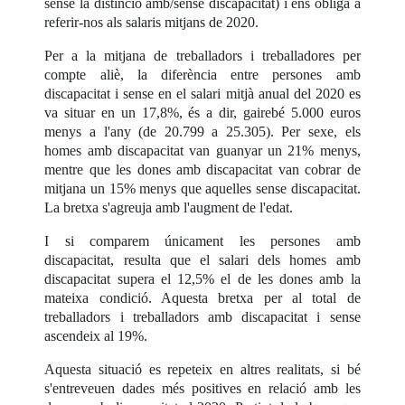
sense la distinció amb/sense discapacitat) i ens obliga a
referir-nos als salaris mitjans de 2020.
Per a la mitjana de treballadors i treballadores per
compte aliè, la diferència entre persones amb
discapacitat i sense en el salari mitjà anual del 2020 es
va situar en un 17,8%, és a dir, gairebé 5.000 euros
menys a l'any (de 20.799 a 25.305). Per sexe, els
homes amb discapacitat van guanyar un 21% menys,
mentre que les dones amb discapacitat van cobrar de
mitjana un 15% menys que aquelles sense discapacitat.
La bretxa s'agreuja amb l'augment de l'edat.
I si comparem únicament les persones amb
discapacitat, resulta que el salari dels homes amb
discapacitat supera el 12,5% el de les dones amb la
mateixa condició. Aquesta bretxa per al total de
treballadors i treballadors amb discapacitat i sense
ascendeix al 19%.
Aquesta situació es repeteix en altres realitats, si bé
s'entreveuen dades més positives en relació amb les