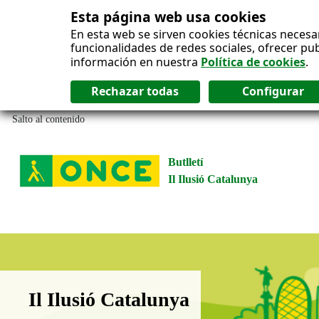
Esta página web usa cookies
En esta web se sirven cookies técnicas necesa
funcionalidades de redes sociales, ofrecer pu
información en nuestra
Política de cookies
.
Salto al contenido
Butlletí
Il Ilusió Catalunya
Boletín Il·lusió Catalunya
Il Ilusió Catalunya