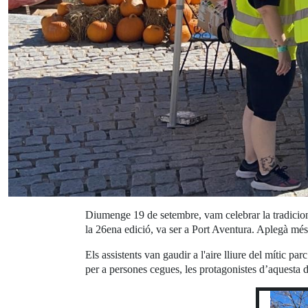
Diumenge 19 de setembre, vam celebrar la tradici
la 26ena edició, va ser a Port Aventura. Aplegà mé
Els assistents van gaudir a l'aire lliure del mític p
per a persones cegues, les protagonistes d’aquesta d