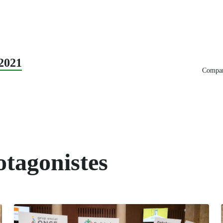
2021
Compart
otagonistes