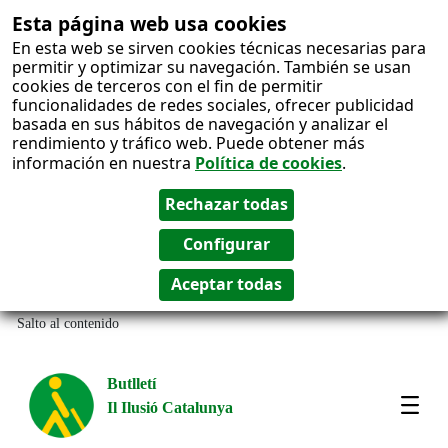
Esta página web usa cookies
En esta web se sirven cookies técnicas necesarias para
permitir y optimizar su navegación. También se usan
cookies de terceros con el fin de permitir
funcionalidades de redes sociales, ofrecer publicidad
basada en sus hábitos de navegación y analizar el
rendimiento y tráfico web. Puede obtener más
información en nuestra
Política de cookies
.
Salto al contenido
Butlletí
Il Ilusió Catalunya
Most