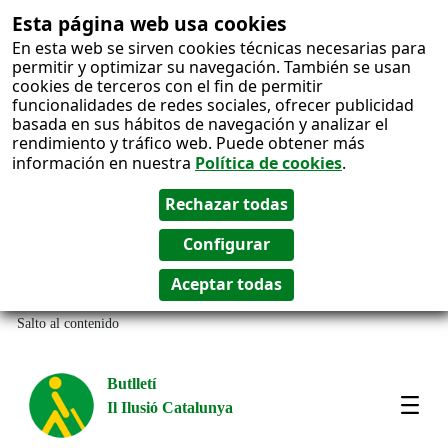
Esta página web usa cookies
En esta web se sirven cookies técnicas necesarias para
permitir y optimizar su navegación. También se usan
cookies de terceros con el fin de permitir
funcionalidades de redes sociales, ofrecer publicidad
basada en sus hábitos de navegación y analizar el
rendimiento y tráfico web. Puede obtener más
información en nuestra
Política de cookies
.
Salto al contenido
Butlletí
Il Ilusió Catalunya
Most