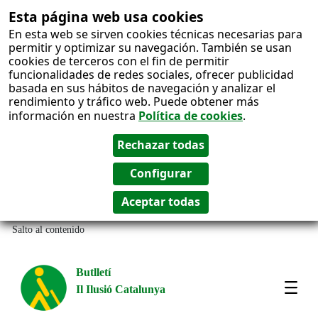
Esta página web usa cookies
En esta web se sirven cookies técnicas necesarias para
permitir y optimizar su navegación. También se usan
cookies de terceros con el fin de permitir
funcionalidades de redes sociales, ofrecer publicidad
basada en sus hábitos de navegación y analizar el
rendimiento y tráfico web. Puede obtener más
información en nuestra
Política de cookies
.
Salto al contenido
Butlletí
Il Ilusió Catalunya
Most