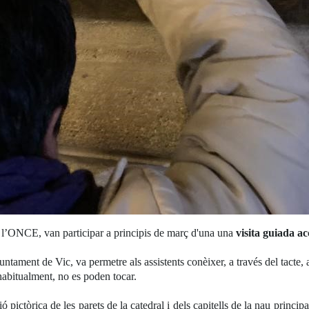
 a l’ONCE, van participar a principis de març d'una una
visita guiada ac
untament de Vic, va permetre als assistents conèixer, a través del tacte, a
, habitualment, no es poden tocar.
pictòrica de les parets de la catedral i dels capitells de la nau princip