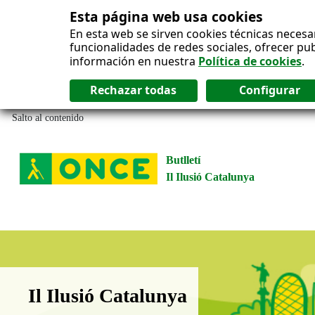
Esta página web usa cookies
En esta web se sirven cookies técnicas necesa
funcionalidades de redes sociales, ofrecer pu
información en nuestra
Política de cookies
.
Salto al contenido
Butlletí
Il Ilusió Catalunya
Boletín Il·lusió Catalunya
Il Ilusió Catalunya