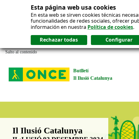
Esta página web usa cookies
En esta web se sirven cookies técnicas necesa
funcionalidades de redes sociales, ofrecer pu
información en nuestra
Política de cookies
.
Salto al contenido
Butlletí
Il Ilusió Catalunya
Boletín Il·lusió Catalunya
Il Ilusió Catalunya