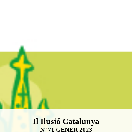
Boletín Il·lusió Catalunya
Il Ilusió Catalunya
Nº 71 GENER 2023