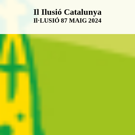
Boletín Il·lusió Catalunya
Il Ilusió Catalunya
Il·LUSIÓ 87 MAIG 2024