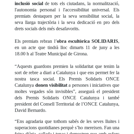
inclusió social
de tots els ciutadans, la normalització,
l'autonomia personal i l'accessibilitat universal. Els
premiats destaquen per la seva sensibilitat social, la
seva llarga trajectòria i la seva dedicació en pro dels
drets socials dels més desafavorits.
Els premiats rebran l’
obra escultòrica SOLIDARIS
,
en un acte que tindrà lloc dimarts 11 de juny a les
18.00 h al Teatre Municipal de Girona.
“Aquests guardons premien la solidaritat que tenim la
sort de rebre a diari a Catalunya i que ens permet fer la
nostra tasca social. Els Premis Solidaris ONCE
Catalunya
donen visibilitat
a persones i iniciatives que
moltes vegades són invisibles”, assegurà el president
dels Premis Solidaris ONCE Catalunya i també
president del Consell Territorial de l’ONCE Catalunya,
David Bernardo.
“Ens agradaria que tothom sabés de les seves lluites i
superacions quotidianes perquè s’ho mereixen. Fan una
feina diària, callada i tenaç i demostren que amb esforç