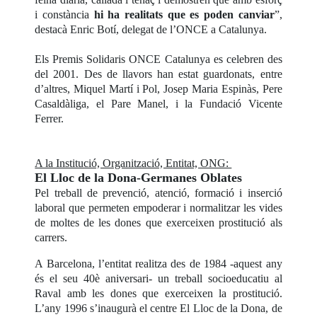
i constància
hi ha realitats que es poden canviar
”,
destacà Enric Botí, delegat de l’ONCE a Catalunya.
Els Premis Solidaris ONCE Catalunya es celebren des
del 2001. Des de llavors han estat guardonats, entre
d’altres, Miquel Martí i Pol, Josep Maria Espinàs, Pere
Casaldàliga, el Pare Manel, i la Fundació Vicente
Ferrer.
A la Institució, Organització, Entitat, ONG:
El Lloc de la Dona-Germanes Oblates
Pel treball de prevenció, atenció, formació i inserció
laboral que permeten empoderar i normalitzar les vides
de moltes de les dones que exerceixen prostitució als
carrers.
A Barcelona, l’entitat realitza des de 1984 -aquest any
és el seu 40è aniversari- un treball socioeducatiu al
Raval amb les dones que exerceixen la prostitució.
L’any 1996 s’inaugurà el centre El Lloc de la Dona, de