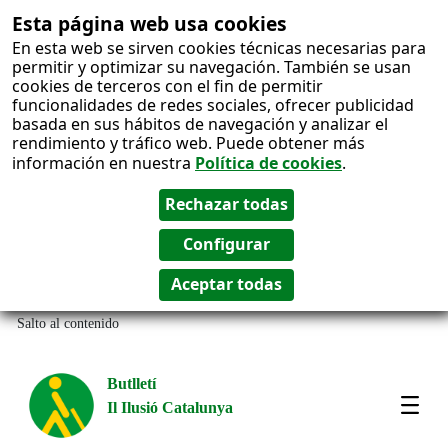
Esta página web usa cookies
En esta web se sirven cookies técnicas necesarias para
permitir y optimizar su navegación. También se usan
cookies de terceros con el fin de permitir
funcionalidades de redes sociales, ofrecer publicidad
basada en sus hábitos de navegación y analizar el
rendimiento y tráfico web. Puede obtener más
información en nuestra
Política de cookies
.
Salto al contenido
Butlletí
Il Ilusió Catalunya
Most