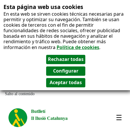
Esta página web usa cookies
En esta web se sirven cookies técnicas necesarias para
permitir y optimizar su navegación. También se usan
cookies de terceros con el fin de permitir
funcionalidades de redes sociales, ofrecer publicidad
basada en sus hábitos de navegación y analizar el
rendimiento y tráfico web. Puede obtener más
información en nuestra
Política de cookies
.
Salto al contenido
Butlletí
Il Ilusió Catalunya
Most