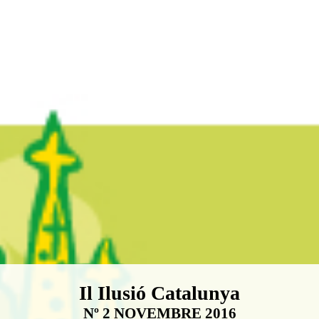
Boletín Il·lusió Catalunya
Il Ilusió Catalunya
Nº 2 NOVEMBRE 2016