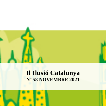
Boletín Il·lusió Catalunya
Il Ilusió Catalunya
Nº 58 NOVEMBRE 2021