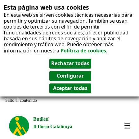
Esta página web usa cookies
En esta web se sirven cookies técnicas necesarias para
permitir y optimizar su navegación. También se usan
cookies de terceros con el fin de permitir
funcionalidades de redes sociales, ofrecer publicidad
basada en sus hábitos de navegación y analizar el
rendimiento y tráfico web. Puede obtener más
información en nuestra
Política de cookies
.
Salto al contenido
Butlletí
Il Ilusió Catalunya
Most