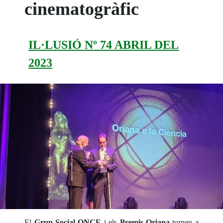
cinematogràfic
IL·LUSIÓ Nº 74 ABRIL DEL
2023
El
Grup Social ONCE
i els
Premis Oriana
tornen a