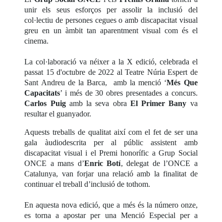
unir els seus esforços per assolir la inclusió del
col·lectiu de persones cegues o amb discapacitat visual
greu en un àmbit tan aparentment visual com és el
cinema.
La col·laboració va néixer a la X edició, celebrada el
passat 15 d'octubre de 2022 al Teatre Núria Espert de
Sant Andreu de la Barca, amb la menció ‘
Més Que
Capacitats
’ i més de 30 obres presentades a concurs.
Carlos Puig
amb la seva obra
El Primer Bany
va
resultar el guanyador.
Aquests treballs de qualitat així com el fet de ser una
gala àudiodescrita per al públic assistent amb
discapacitat visual i el Premi honorífic a Grup Social
ONCE a mans d’
Enric Botí
, delegat de l’ONCE a
Catalunya, van forjar una relació amb la finalitat de
continuar el treball d’inclusió de tothom.
En aquesta nova edició, que a més és la número onze,
es torna a apostar per una Menció Especial per a