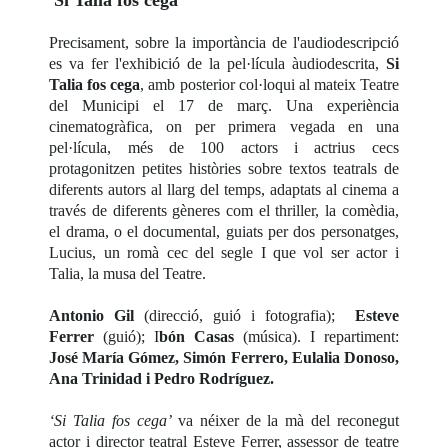
'Si Talia fos cega'
Precisament, sobre la importància de l'audiodescripció
es va fer l'exhibició de la pel·lícula àudiodescrita,
Si
Talia fos cega
, amb posterior col·loqui al mateix Teatre
del Municipi el 17 de març. Una experiència
cinematogràfica, on per primera vegada en una
pel·lícula, més de 100 actors i actrius cecs
protagonitzen petites històries sobre textos teatrals de
diferents autors al llarg del temps, adaptats al cinema a
través de diferents gèneres com el thriller, la comèdia,
el drama, o el documental, guiats per dos personatges,
Lucius, un romà cec del segle I que vol ser actor i
Talia, la musa del Teatre.
Antonio Gil
(direcció, guió i fotografia);
Esteve
Ferrer
(guió); I
bón Casas
(música). I repartiment:
José María Gómez, Simón Ferrero, Eulalia Donoso,
Ana Trinidad i Pedro Rodríguez.
‘Si Talia fos cega’
va néixer de la mà del reconegut
actor i director teatral Esteve Ferrer, assessor de teatre