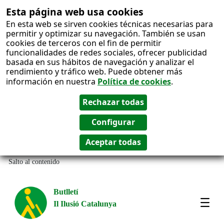
Esta página web usa cookies
En esta web se sirven cookies técnicas necesarias para
permitir y optimizar su navegación. También se usan
cookies de terceros con el fin de permitir
funcionalidades de redes sociales, ofrecer publicidad
basada en sus hábitos de navegación y analizar el
rendimiento y tráfico web. Puede obtener más
información en nuestra
Política de cookies
.
Salto al contenido
Butlletí
Il Ilusió Catalunya
Most