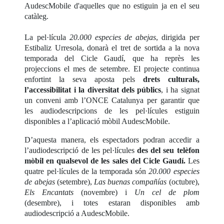
AudescMobile d'aquelles que no estiguin ja en el seu
catàleg.
La pel·lícula
20.000 especies de abejas
, dirigida per
Estibaliz Urresola, donarà el tret de sortida a la nova
temporada del Cicle Gaudí, que ha reprès les
projeccions el mes de setembre. El projecte continua
enfortint la seva aposta pels
drets culturals,
l’accessibilitat i la diversitat dels públics
, i ha signat
un conveni amb l’ONCE Catalunya per garantir que
les audiodescripcions de les pel·lícules estiguin
disponibles a l’aplicació mòbil AudescMobile.
D’aquesta manera, els espectadors podran accedir a
l’audiodescripció de les pel·lícules
des del seu telèfon
mòbil en qualsevol de les sales del Cicle Gaudí.
Les
quatre pel·lícules de la temporada són
20.000 especies
de abejas
(setembre),
Las buenas compañías
(octubre),
Els Encantats
(novembre) i
Un cel de plom
(desembre), i totes estaran disponibles amb
audiodescripció a AudescMobile.