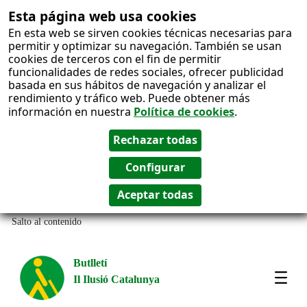
Esta página web usa cookies
En esta web se sirven cookies técnicas necesarias para
permitir y optimizar su navegación. También se usan
cookies de terceros con el fin de permitir
funcionalidades de redes sociales, ofrecer publicidad
basada en sus hábitos de navegación y analizar el
rendimiento y tráfico web. Puede obtener más
información en nuestra
Política de cookies
.
Salto al contenido
Butlletí
Il Ilusió Catalunya
Most