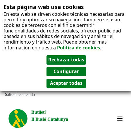
Esta página web usa cookies
En esta web se sirven cookies técnicas necesarias para
permitir y optimizar su navegación. También se usan
cookies de terceros con el fin de permitir
funcionalidades de redes sociales, ofrecer publicidad
basada en sus hábitos de navegación y analizar el
rendimiento y tráfico web. Puede obtener más
información en nuestra
Política de cookies
.
Salto al contenido
Butlletí
Il Ilusió Catalunya
Most