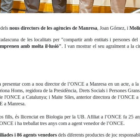
 dels
nous directors de les agències
de Manresa
, Joan Gómez, i
Moli
cadascuna de les localitats per "compartir amb entitats i persones del
mprenen amb molta il·lusió"
. I van mostrar el seu agraïment a la 
 presentar com a nou director de l’ONCE a Manresa en un acte, a la
riona Homs, regidora de la Presidència, Drets Socials i Persones Gran
l de l'ONCE a Catalunya; i Maite Siles, anterior directora de l’ONC
CE a Manresa.
 fills, és llicenciat en Biologia per la UB. Afiliat a l’ONCE fa 25 a
 ONCE i ha treballat tres anys com a agent venedor de l’ONCE.
afiliades i 86 agents venedors
dels diferents productes de joc responsabl