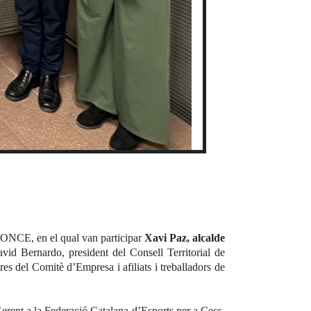
’ONCE, en el qual van participar
Xavi Paz, alcalde
d Bernardo, president del Consell Territorial de
del Comitè d’Empresa i afiliats i treballadors de
Gerent a la Federació Catalana d’Esports per a Cecs.