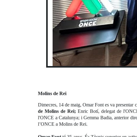
Molins de Rei
Dimecres, 14 de maig, Omar Font es va presentar c
de Molins de Rei;
Enric Botí, delegat de l'ONC
l'ONCE a Catalunya; i Gemma Badia, anterior dire
l’ONCE a Molins de Rei.
Omar Font
té 35 anys. És Tècnic superior en activ