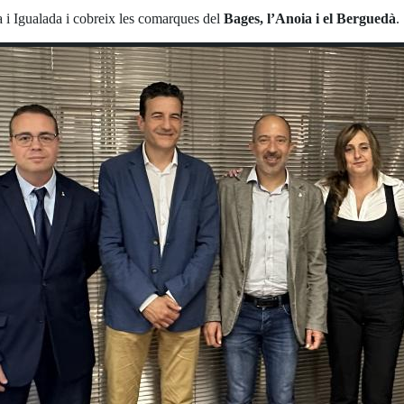
 i Igualada i cobreix les comarques del
Bages, l’Anoia i el Berguedà
.