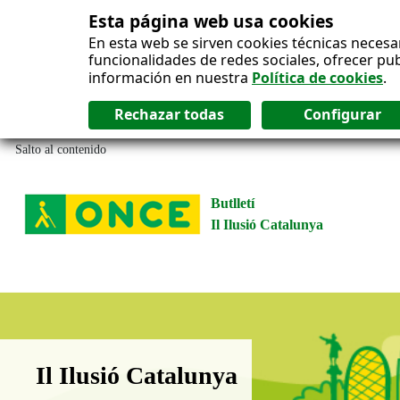
Esta página web usa cookies
En esta web se sirven cookies técnicas necesa
funcionalidades de redes sociales, ofrecer pu
información en nuestra
Política de cookies
.
Salto al contenido
Butlletí
Il Ilusió Catalunya
Boletín Il·lusió Catalunya
Il Ilusió Catalunya