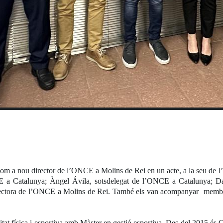
om a nou director de l’ONCE a Molins de Rei en un acte, a la seu de l
E a Catalunya; Àngel Ávila, sotsdelegat de l’ONCE a Catalunya; Davi
ctora de l’ONCE a Molins de Rei. També els van acompanyar membres 
itat física i esportiva amb Màster en gestió esportiva. Des del 2015 és 