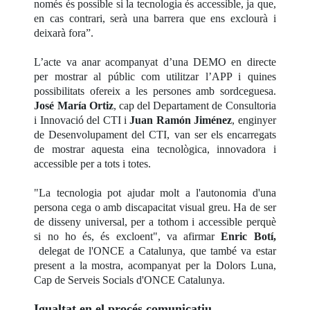
només és possible si la tecnologia és accessible, ja que,
en cas contrari, serà una barrera que ens exclourà i
deixarà fora”.
L’acte va anar acompanyat d’una DEMO en directe
per mostrar al públic com utilitzar l’APP i quines
possibilitats ofereix a les persones amb sordceguesa.
José María Ortiz
, cap del Departament de Consultoria
i Innovació del CTI i
Juan Ramón Jiménez
, enginyer
de Desenvolupament del CTI, van ser els encarregats
de mostrar aquesta eina tecnològica, innovadora i
accessible per a tots i totes.
"La tecnologia pot ajudar molt a l'autonomia d'una
persona cega o amb discapacitat visual greu. Ha de ser
de disseny universal, per a tothom i accessible perquè
si no ho és, és excloent", va afirmar
Enric Botí,
delegat de l'ONCE a Catalunya, que també va estar
present a la mostra, acompanyat per la Dolors Luna,
Cap de Serveis Socials d'ONCE Catalunya.
Igualtat en el procés comunicatiu