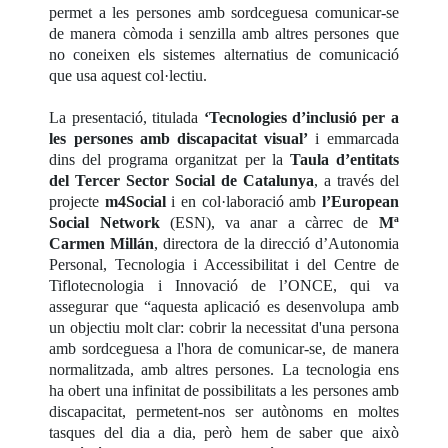
permet a les persones amb sordceguesa comunicar-se
de manera còmoda i senzilla amb altres persones que
no coneixen els sistemes alternatius de comunicació
que usa aquest col·lectiu.
La presentació, titulada
‘Tecnologies d’inclusió per a
les persones amb discapacitat visual’
i emmarcada
dins del programa organitzat per la
Taula d’entitats
del Tercer Sector Social de Catalunya
, a través del
projecte
m4Social
i en col·laboració amb
l’European
Social Network
(ESN), va anar a càrrec de
Mª
Carmen Millán
, directora de la direcció d’Autonomia
Personal, Tecnologia i Accessibilitat i del Centre de
Tiflotecnologia i Innovació de l’ONCE, qui va
assegurar que “aquesta aplicació es desenvolupa amb
un objectiu molt clar: cobrir la necessitat d'una persona
amb sordceguesa a l'hora de comunicar-se, de manera
normalitzada, amb altres persones. La tecnologia ens
ha obert una infinitat de possibilitats a les persones amb
discapacitat, permetent-nos ser autònoms en moltes
tasques del dia a dia, però hem de saber que això