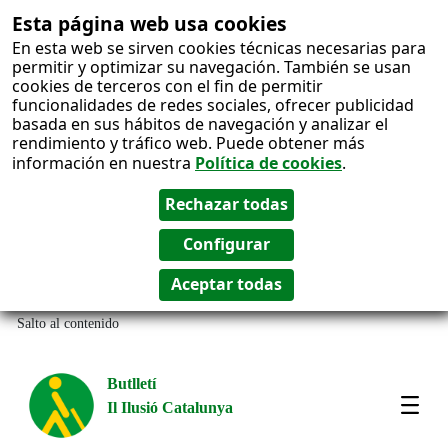
Esta página web usa cookies
En esta web se sirven cookies técnicas necesarias para
permitir y optimizar su navegación. También se usan
cookies de terceros con el fin de permitir
funcionalidades de redes sociales, ofrecer publicidad
basada en sus hábitos de navegación y analizar el
rendimiento y tráfico web. Puede obtener más
información en nuestra
Política de cookies
.
Salto al contenido
Butlletí
Il Ilusió Catalunya
Most