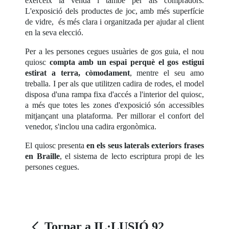
exerceix la venda i també per als compradors.
L'exposició dels productes de joc, amb més superfície
de vidre, és més clara i organitzada per ajudar al client
en la seva elecció.
Per a les persones cegues usuàries de gos guia, el nou
quiosc
compta amb un espai perquè el gos estigui
estirat a terra, còmodament
, mentre el seu amo
treballa. I per als que utilitzen cadira de rodes, el model
disposa d'una rampa fixa d'accés a l'interior del quiosc,
a més que totes les zones d'exposició són accessibles
mitjançant una plataforma. Per millorar el confort del
venedor, s'inclou una cadira ergonòmica.
El quiosc presenta
en els seus laterals exteriors frases
en Braille
, el sistema de lecto escriptura propi de les
persones cegues.
Tornar a IL·LUSIÓ 92