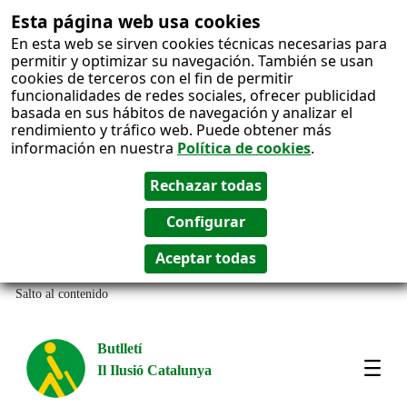
Esta página web usa cookies
En esta web se sirven cookies técnicas necesarias para
permitir y optimizar su navegación. También se usan
cookies de terceros con el fin de permitir
funcionalidades de redes sociales, ofrecer publicidad
basada en sus hábitos de navegación y analizar el
rendimiento y tráfico web. Puede obtener más
información en nuestra
Política de cookies
.
Salto al contenido
Butlletí
Il Ilusió Catalunya
Most