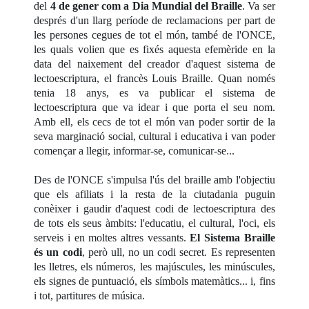
del
4 de gener com a Dia Mundial del Braille
. Va ser
després d'un llarg període de reclamacions per part de
les persones cegues de tot el món, també de l'ONCE,
les quals volien que es fixés aquesta efemèride en la
data del naixement del creador d'aquest sistema de
lectoescriptura, el francès Louis Braille. Quan només
tenia 18 anys, es va publicar el sistema de
lectoescriptura que va idear i que porta el seu nom.
Amb ell, els cecs de tot el món van poder sortir de la
seva marginació social, cultural i educativa i van poder
començar a llegir, informar-se, comunicar-se...
Des de l'ONCE s'impulsa l'ús del braille amb l'objectiu
que els afiliats i la resta de la ciutadania puguin
conèixer i gaudir d'aquest codi de lectoescriptura des
de tots els seus àmbits: l'educatiu, el cultural, l'oci, els
serveis i en moltes altres vessants.
El Sistema Braille
és un codi
, però ull, no un codi secret. Es representen
les lletres, els números, les majúscules, les minúscules,
els signes de puntuació, els símbols matemàtics... i, fins
i tot, partitures de música.