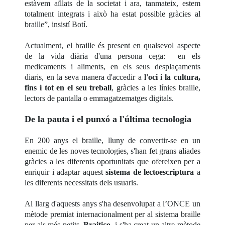
estàvem aïllats de la societat i ara, tanmateix, estem
totalment integrats i això ha estat possible gràcies al
braille”, insistí Botí.
Actualment, el braille és present en qualsevol aspecte
de la vida diària d'una persona cega: en els
medicaments i aliments, en els seus desplaçaments
diaris, en la seva manera d'accedir a
l'oci i la cultura,
fins i tot en el seu treball
, gràcies a les línies braille,
lectors de pantalla o emmagatzematges digitals.
De la pauta i el punxó a l'última tecnologia
En 200 anys el braille, lluny de convertir-se en un
enemic de les noves tecnologies, s'han fet grans aliades
gràcies a les diferents oportunitats que ofereixen per a
enriquir i adaptar aquest
sistema de lectoescriptura
a
les diferents necessitats dels usuaris.
Al llarg d'aquests anys s'ha desenvolupat a l’ONCE un
mètode premiat internacionalment per al sistema braille
per als més petits,
Braitico
, i s'ha creat un altre mètode