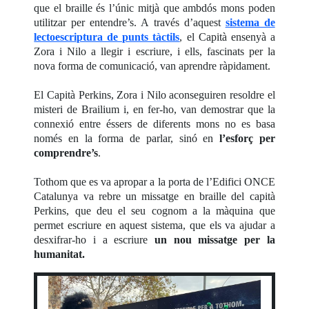
que el braille és l’únic mitjà que ambdós mons poden
utilitzar per entendre’s. A través d’aquest
sistema de
lectoescriptura de punts tàctils
, el Capità ensenyà a
Zora i Nilo a llegir i escriure, i ells, fascinats per la
nova forma de comunicació, van aprendre ràpidament.
El Capità Perkins, Zora i Nilo aconseguiren resoldre el
misteri de Brailium i, en fer-ho, van demostrar que la
connexió entre éssers de diferents mons no es basa
només en la forma de parlar, sinó en
l’esforç per
comprendre’s
.
Tothom que es va apropar a la porta de l’Edifici ONCE
Catalunya va rebre un missatge en braille del capità
Perkins, que deu el seu cognom a la màquina que
permet escriure en aquest sistema, que els va ajudar a
desxifrar-ho i a escriure
un nou missatge per la
humanitat.