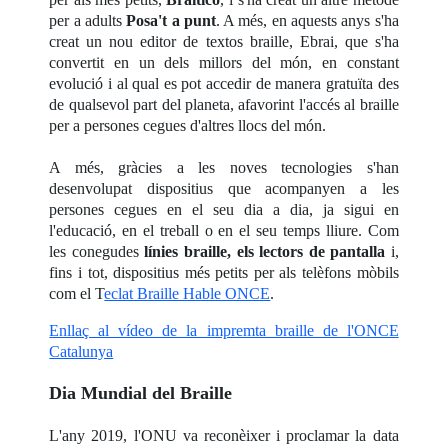
per a adults
Posa't a punt
. A més, en aquests anys s'ha
creat un nou editor de textos braille, Ebrai, que s'ha
convertit en un dels millors del món, en constant
evolució i al qual es pot accedir de manera gratuïta des
de qualsevol part del planeta, afavorint l'accés al braille
per a persones cegues d'altres llocs del món.
A més, gràcies a les noves tecnologies s'han
desenvolupat dispositius que acompanyen a les
persones cegues en el seu dia a dia, ja sigui en
l'educació, en el treball o en el seu temps lliure. Com
les conegudes
línies braille, els lectors de pantalla
i,
fins i tot, dispositius més petits per als telèfons mòbils
com el T
eclat Braille Hable ONCE
.
Enllaç al vídeo de la impremta braille de l'ONCE
Catalunya
Dia Mundial del Braille
L'any 2019, l'ONU va reconèixer i proclamar la data