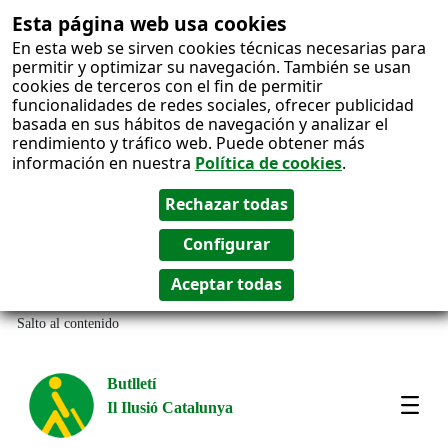
Esta página web usa cookies
En esta web se sirven cookies técnicas necesarias para
permitir y optimizar su navegación. También se usan
cookies de terceros con el fin de permitir
funcionalidades de redes sociales, ofrecer publicidad
basada en sus hábitos de navegación y analizar el
rendimiento y tráfico web. Puede obtener más
información en nuestra
Política de cookies
.
Salto al contenido
Butlletí
Il Ilusió Catalunya
Most