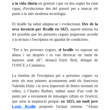
a la vida diària
en general i que en dos segles ha estat
capaç d'evolucionar des del punxó per a marcar els
punts a la més moderna tecnologia.
El braille ha sabut adaptar-se i evolucionar.
Des de la
seva invenció per Braille en 1825
, aquest sistema ha
fet possible que les persones cegues poguessin accedir
a la lectura i l'escriptura en igualtat de condicions.
“Per a les persones cegues,
el braille
va suposar un
abans i un després i es van derrocar un munt de
barreres amb ell”, destacà Enric Botí, delegat de
l’ONCE a Catalunya.
La història de l'escriptura per a persones cegues va
tenir els seus primers acostaments amb els francesos
Valentín Haüy i la seva impressió de lletres normals en
relleu, o Charles Barbier, militar autor d'un codi de
punts per a enviament de missatges xifrats en l'exèrcit,
que seria la inspiració perquè,
en 1825, un molt jove
Louis Braille
proposés l'actual sistema. “Abans