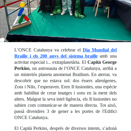
L’ONCE Catalunya va celebrar el
Dia Mundial del
Braille i els 200 anys del sistema braille
amb una
activitat especial i... extraplanetària. El
Capità George
Perkins
, un astronauta de l’ONCE Catalunya, arribà a
un misteriós planeta anomenat Brailium. En aterrar, va
descobrir que no estava sol: dos éssers alienígenes,
Zora i Nilo, l’esperaven. Eren Il·lusionites, una espècie
amb habilitat de crear imatges i sons en la ment dels
altres. Malgrat la seva intel·ligència, els Il·lusionites no
sabien com comunicar-se de manera directa. Tot això,
passà divendres 3 de gener a les portes de l'Edifici
ONCE Catalunya.
El Capità Perkins, després de diversos intents, s’adonà