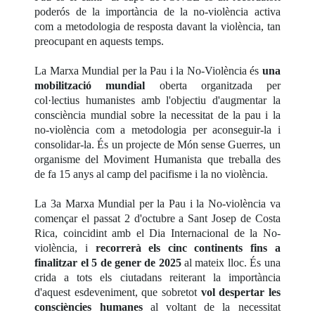
poderós de la importància de la no-violència activa
com a metodologia de resposta davant la violència, tan
preocupant en aquests temps.
La Marxa Mundial per la Pau i la No-Violència és
una
mobilització mundial
oberta organitzada per
col·lectius humanistes amb l'objectiu d'augmentar la
consciència mundial sobre la necessitat de la pau i la
no-violència com a metodologia per aconseguir-la i
consolidar-la. És un projecte de Món sense Guerres, un
organisme del Moviment Humanista que treballa des
de fa 15 anys al camp del pacifisme i la no violència.
La 3a Marxa Mundial per la Pau i la No-violència va
començar el passat 2 d'octubre a Sant Josep de Costa
Rica, coincidint amb el Dia Internacional de la No-
violència, i
recorrerà els cinc continents fins a
finalitzar el 5 de gener de 2025
al mateix lloc. És una
crida a tots els ciutadans reiterant la importància
d'aquest esdeveniment, que sobretot
vol despertar les
consciències humanes
al voltant de la necessitat