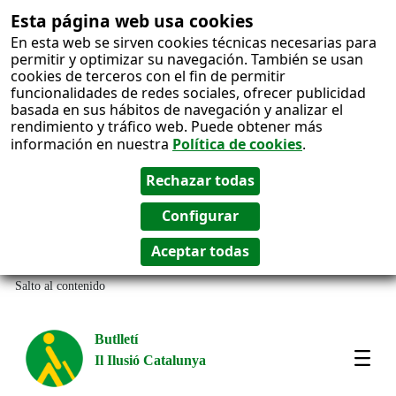
Esta página web usa cookies
En esta web se sirven cookies técnicas necesarias para
permitir y optimizar su navegación. También se usan
cookies de terceros con el fin de permitir
funcionalidades de redes sociales, ofrecer publicidad
basada en sus hábitos de navegación y analizar el
rendimiento y tráfico web. Puede obtener más
información en nuestra
Política de cookies
.
Salto al contenido
Butlletí
Il Ilusió Catalunya
Most