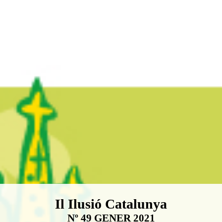
Boletín Il·lusió Catalunya
Il Ilusió Catalunya
Nº 49 GENER 2021