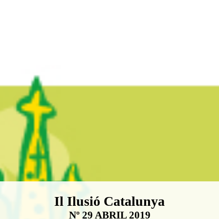
Boletín Il·lusió Catalunya
Il Ilusió Catalunya
Nº 29 ABRIL 2019