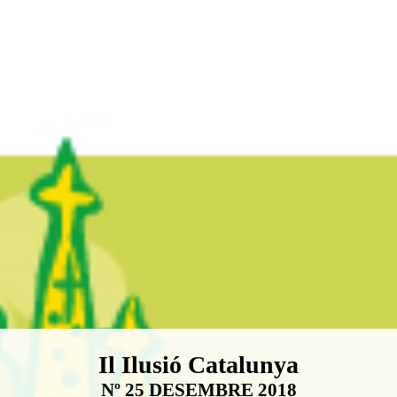
Boletín Il·lusió Catalunya
Il Ilusió Catalunya
Nº 25 DESEMBRE 2018