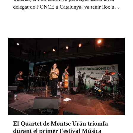
delegat de l’ONCE a Catalunya, va tenir lloc una
taula rodona amb intervencions d'algunes de les
600 entitats amb conveni com BSM, MANGO,
ISS i SODEXO.
El Quartet de Montse Urán triomfa
durant el primer Festival Música