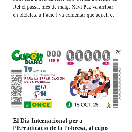
Rei el passat mes de maig. Xavi Paz va arribar
en bicicleta a l’acte i va comentar que aquell era
el seu ‘vehicle oficial’. Font, amb un somriure, li
va dir que el vehicle oficial de l’ONCE podria
ser el tàndem i el va instar a què el provés algun
dia.
El Dia Internacional per a
l’Erradicació de la Pobresa, al cupó