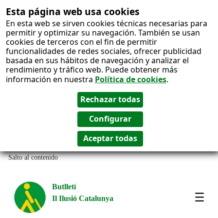
Esta página web usa cookies
En esta web se sirven cookies técnicas necesarias para
permitir y optimizar su navegación. También se usan
cookies de terceros con el fin de permitir
funcionalidades de redes sociales, ofrecer publicidad
basada en sus hábitos de navegación y analizar el
rendimiento y tráfico web. Puede obtener más
información en nuestra
Política de cookies
.
Salto al contenido
Butlletí
Il Ilusió Catalunya
Most