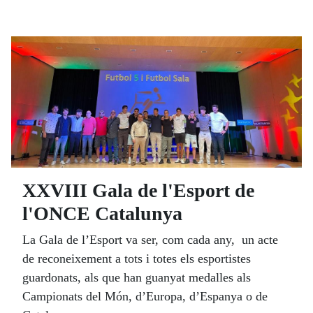
com és el procés d'ensinistrament perquè els
gossos puguin salvar obstacles, pujar o baixar
escales, creuar passos de zebra, buscar portes o
romandre en una cafeteria o en qualsevol mitjà de
transport als peus d'una persona cega.
XXVIII Gala de l'Esport de
l'ONCE Catalunya
La Gala de l’Esport va ser, com cada any, un acte
de reconeixement a tots i totes els esportistes
guardonats, als que han guanyat medalles als
Campionats del Món, d’Europa, d’Espanya o de