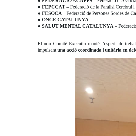
●
FEDERACIÓ ACAPPS
– Federació d’Associa
●
FEPCCAT
– Federació de la Paràlisi Cerebral i
●
FESOCA
– Federació de Persones Sordes de C
●
ONCE CATALUNYA
●
SALUT MENTAL CATALUNYA
– Federaci
El nou Comitè Executiu manté l’esperit de trebal
impulsant
una acció coordinada i unitària en def