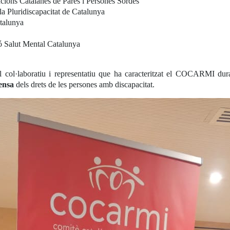
cions Catalanes de Pares i Persones Sordes
 la Pluridiscapacitat de Catalunya
atalunya
ó Salut Mental Catalunya
l col·laboratiu i representatiu que ha caracteritzat el COCARMI dura
ensa
dels drets de les persones amb discapacitat.