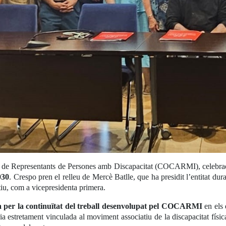
de Representants de Persones amb Discapacitat (COCARMI), celebrada
030
. Crespo pren el relleu de Mercè Batlle, que ha presidit l’entitat d
tiu, com a vicepresidenta primera.
a per la continuïtat del treball desenvolupat pel COCARMI
en els 
ia estretament vinculada al moviment associatiu de la discapacitat físic