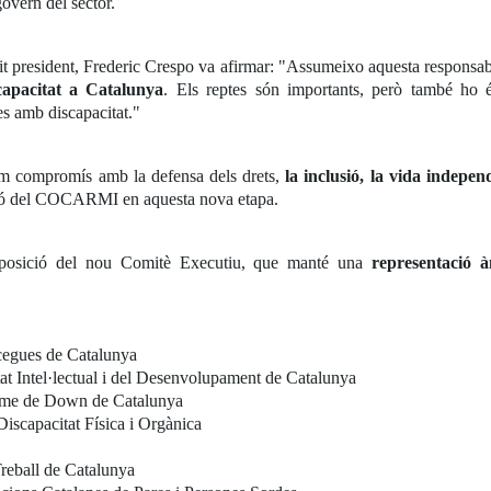
govern del sector.
lit president, Frederic Crespo va afirmar: "Assumeixo aquesta responsab
scapacitat a Catalunya
. Els reptes són importants, però també ho és 
es amb discapacitat."
ferm compromís amb la defensa dels drets,
la inclusió, la vida indepen
cció del COCARMI en aquesta nova etapa.
mposició del nou Comitè Executiu, que manté una
representació à
cegues de Catalunya
tat Intel·lectual i del Desenvolupament de Catalunya
ome de Down de Catalunya
iscapacitat Física i Orgànica
Treball de Catalunya