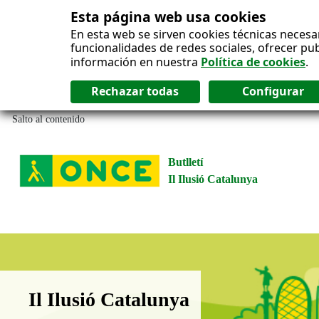
Esta página web usa cookies
En esta web se sirven cookies técnicas necesa
funcionalidades de redes sociales, ofrecer pu
información en nuestra
Política de cookies
.
Salto al contenido
Butlletí
Il Ilusió Catalunya
Boletín Il·lusió Catalunya
Il Ilusió Catalunya