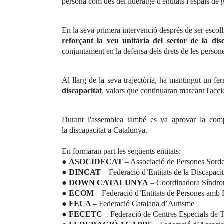
persona com des del lideratge d'entitats i espais de 
En la seva primera intervenció després de ser escol
reforçant la veu unitària del sector de la di
conjuntament en la defensa dels drets de les person
Al llarg de la seva trajectòria, ha mantingut un 
discapacitat
, valors que continuaran marcant l'a
Durant l'assemblea també es va aprovar la co
la discapacitat a Catalunya.
En formaran part les següents entitats:
●
ASOCIDECAT
– Associació de Persones Sord
●
DINCAT
– Federació d’Entitats de la Discapaci
●
DOWN CATALUNYA
– Coordinadora Síndr
●
ECOM
– Federació d’Entitats de Persones amb D
●
FECA
– Federació Catalana d’Autisme
●
FECETC
– Federació de Centres Especials de 