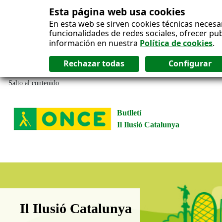
Esta página web usa cookies
En esta web se sirven cookies técnicas necesa
funcionalidades de redes sociales, ofrecer pu
información en nuestra
Política de cookies
.
Salto al contenido
Butlletí
Il Ilusió Catalunya
Boletín Il·lusió Catalunya
Il Ilusió Catalunya