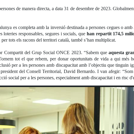
ersones de manera directa, a data 31 de desembre de 2023. Globalme
lunya es completa amb la inversió destinada a persones cegues o amb alt
s loteries responsables, segures i socials, que
han repartit 174,5 mil
per tots els racons del territori català, també s’han multiplicat.
alor Compartit del Grup Social ONCE 2023. “Sabem que
aquesta gran 
 Tornem tot el que rebem, per donar oportunitats de vida a qui més 
nclusió per a les persones amb discapacitat amb l’objectiu que tinguin ig
 president del Consell Territorial, David Bernardo. I van afegir: “Som
cció social per a les persones, especialment amb discapacitat i en risc d'