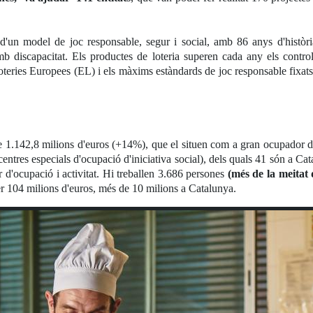
ó d'un model de joc responsable, segur i social, amb 86 anys d'histò
mb discapacitat. Els productes de loteria superen cada any els control
teries Europees (EL) i els màxims estàndards de joc responsable fixats
1.142,8 milions d'euros (+14%), que el situen com a gran ocupador d
entres especials d'ocupació d'iniciativa social), dels quals 41 són a Cat
r d'ocupació i activitat. Hi treballen 3.686 persones
(més de la meitat 
per 104 milions d'euros, més de 10 milions a Catalunya.