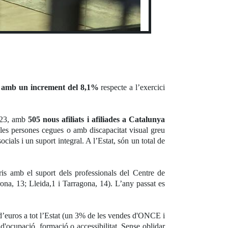
s amb un increment del 8,1%
respecte a l’exercici
2023, amb
505 nous afiliats i afiliades a Catalunya
 les persones cegues o amb discapacitat visual greu
ials i un suport integral. A l’Estat, són un total de
ris amb el suport dels professionals del Centre de
na, 13; Lleida,1 i Tarragona, 14). L’any passat es
 d’euros a tot l’Estat (un 3% de les vendes d'ONCE i
 d'ocupació, formació o accessibilitat. Sense oblidar