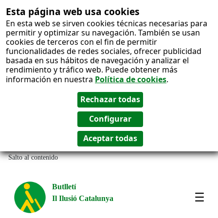
Esta página web usa cookies
En esta web se sirven cookies técnicas necesarias para
permitir y optimizar su navegación. También se usan
cookies de terceros con el fin de permitir
funcionalidades de redes sociales, ofrecer publicidad
basada en sus hábitos de navegación y analizar el
rendimiento y tráfico web. Puede obtener más
información en nuestra
Política de cookies
.
Salto al contenido
Butlletí
Il Ilusió Catalunya
Most