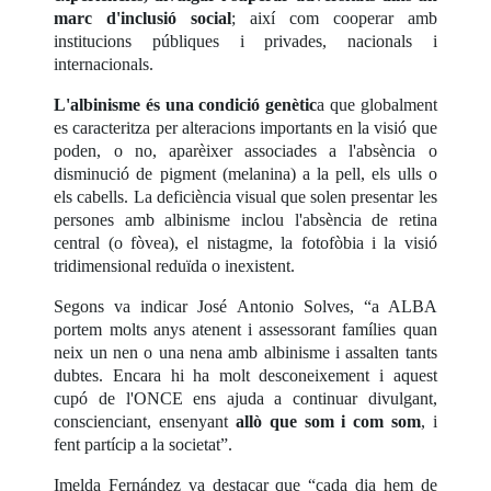
marc d'inclusió social
; així com cooperar amb
institucions públiques i privades, nacionals i
internacionals.
L'albinisme és una condició genètic
a que globalment
es caracteritza per alteracions importants en la visió que
poden, o no, aparèixer associades a l'absència o
disminució de pigment (melanina) a la pell, els ulls o
els cabells. La deficiència visual que solen presentar les
persones amb albinisme inclou l'absència de retina
central (o fòvea), el nistagme, la fotofòbia i la visió
tridimensional reduïda o inexistent.
Segons va indicar José Antonio Solves, “a ALBA
portem molts anys atenent i assessorant famílies quan
neix un nen o una nena amb albinisme i assalten tants
dubtes. Encara hi ha molt desconeixement i aquest
cupó de l'ONCE ens ajuda a continuar divulgant,
conscienciant, ensenyant
allò que som i com som
, i
fent partícip a la societat”.
Imelda Fernández va destacar que “cada dia hem de