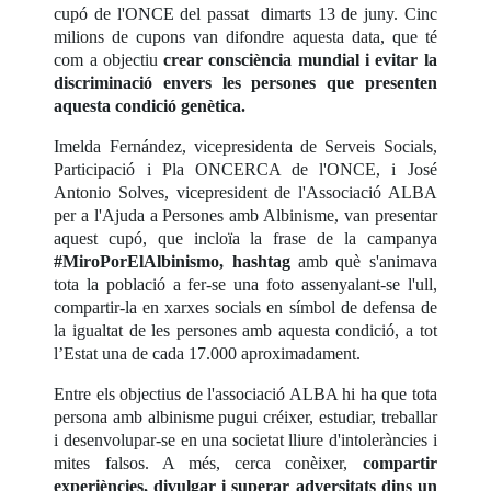
cupó de l'ONCE del passat dimarts 13 de juny. Cinc
milions de cupons van difondre aquesta data, que té
com a objectiu
crear consciència mundial i evitar la
discriminació envers les persones que presenten
aquesta condició genètica.
Imelda Fernández, vicepresidenta de Serveis Socials,
Participació i Pla ONCERCA de l'ONCE, i José
Antonio Solves, vicepresident de l'Associació ALBA
per a l'Ajuda a Persones amb Albinisme, van presentar
aquest cupó, que incloïa la frase de la campanya
#MiroPorElAlbinismo, hashtag
amb què s'animava
tota la població a fer-se una foto assenyalant-se l'ull,
compartir-la en xarxes socials en símbol de defensa de
la igualtat de les persones amb aquesta condició, a tot
l’Estat una de cada 17.000 aproximadament.
Entre els objectius de l'associació ALBA hi ha que tota
persona amb albinisme pugui créixer, estudiar, treballar
i desenvolupar-se en una societat lliure d'intoleràncies i
mites falsos. A més, cerca conèixer,
compartir
experiències, divulgar i superar adversitats dins un