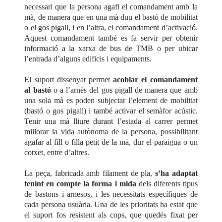
necessari que la persona agafi el comandament amb la
mà, de manera que en una mà duu el bastó de mobilitat
o el gos pigall, i en l’altra, el comandament d’activació.
Aquest comandament també es fa servir per obtenir
informació a la xarxa de bus de TMB o per ubicar
l’entrada d’alguns edificis i equipaments.
El suport dissenyat permet
acoblar el comandament
al bastó
o a l’arnès del gos pigall de manera que amb
una sola mà es poden subjectar l’element de mobilitat
(bastó o gos pigall) i també activar el semàfor acústic.
Tenir una mà lliure durant l’estada al carrer permet
millorar la vida autònoma de la persona, possibilitant
agafar al fill o filla petit de la mà, dur el paraigua o un
cotxet, entre d’altres.
La peça, fabricada amb filament de pla,
s’ha adaptat
tenint en compte la forma i mida
dels diferents tipus
de bastons i arnesos, i les necessitats específiques de
cada persona usuària. Una de les prioritats ha estat que
el suport fos resistent als cops, que quedés fixat per