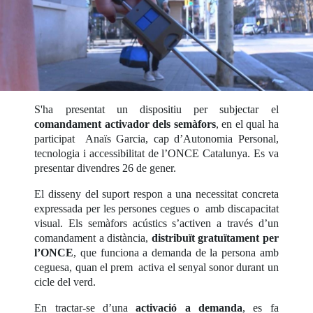
S'ha presentat un dispositiu per subjectar el
comandament activador dels semàfors
, en el qual ha
participat Anaïs Garcia, cap d’Autonomia Personal,
tecnologia i accessibilitat de l’ONCE Catalunya. Es va
presentar divendres 26 de gener.
El disseny del suport respon a una necessitat concreta
expressada per les persones cegues o amb discapacitat
visual. Els semàfors acústics s’activen a través d’un
comandament a distància,
distribuït gratuïtament per
l’ONCE
, que funciona a demanda de la persona amb
ceguesa, quan el prem activa el senyal sonor durant un
cicle del verd.
En tractar-se d’una
activació a demanda
, es fa