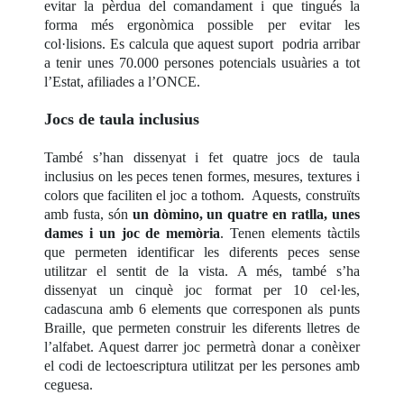
evitar la pèrdua del comandament i que tingués la
forma més ergonòmica possible per evitar les
col·lisions. Es calcula que aquest suport podria arribar
a tenir unes 70.000 persones potencials usuàries a tot
l’Estat, afiliades a l’ONCE.
Jocs de taula inclusius
També s’han dissenyat i fet quatre jocs de taula
inclusius on les peces tenen formes, mesures, textures i
colors que faciliten el joc a tothom. Aquests, construïts
amb fusta, són
un dòmino, un quatre en ratlla, unes
dames i un joc de memòria
. Tenen elements tàctils
que permeten identificar les diferents peces sense
utilitzar el sentit de la vista. A més, també s’ha
dissenyat un cinquè joc format per 10 cel·les,
cadascuna amb 6 elements que corresponen als punts
Braille, que permeten construir les diferents lletres de
l’alfabet. Aquest darrer joc permetrà donar a conèixer
el codi de lectoescriptura utilitzat per les persones amb
ceguesa.