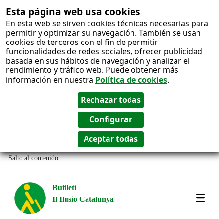
Esta página web usa cookies
En esta web se sirven cookies técnicas necesarias para
permitir y optimizar su navegación. También se usan
cookies de terceros con el fin de permitir
funcionalidades de redes sociales, ofrecer publicidad
basada en sus hábitos de navegación y analizar el
rendimiento y tráfico web. Puede obtener más
información en nuestra
Política de cookies
.
Salto al contenido
Butlletí
Il Ilusió Catalunya
Most