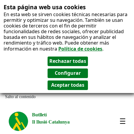
Esta página web usa cookies
En esta web se sirven cookies técnicas necesarias para
permitir y optimizar su navegación. También se usan
cookies de terceros con el fin de permitir
funcionalidades de redes sociales, ofrecer publicidad
basada en sus hábitos de navegación y analizar el
rendimiento y tráfico web. Puede obtener más
información en nuestra
Política de cookies
.
Salto al contenido
Butlletí
Il Ilusió Catalunya
Most