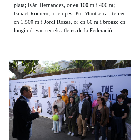
plata; Iván Hernández, or en 100 m i 400 m;
Ismael Romero, or en pes; Pol Montserrat, tercer
en 1.500 m i Jordi Rozas, or en 60 m i bronze en
longitud, van ser els atletes de la Federació
Catalana d’Esports per a Cecs (FCECS) amb
medalles als Campionats d'Espanya de Joves
Promeses de l’Atletisme, celebrat el primer cap
de setmana d’abril a Toledo.