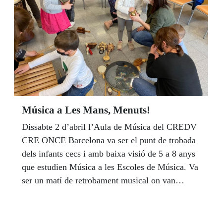
Música a Les Mans, Menuts!
Dissabte 2 d’abril l’Aula de Música del CREDV
CRE ONCE Barcelona va ser el punt de trobada
dels infants cecs i amb baixa visió de 5 a 8 anys
que estudien Música a les Escoles de Música. Va
ser un matí de retrobament musical on van
compartir vivències musicals amb la Queralt
Prats, impulsora y directora de ARTransforma
que els va fer propostes de descoberta sonora i