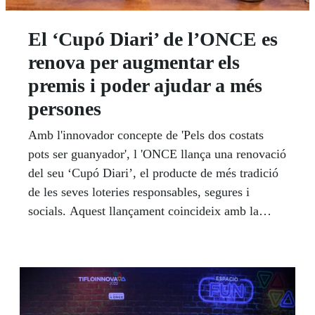
El ‘Cupó Diari’ de l’ONCE es
renova per augmentar els
premis i poder ajudar a més
persones
Amb l'innovador concepte de 'Pels dos costats
pots ser guanyador', l 'ONCE llança una renovació
del seu ‘Cupó Diari’, el producte de més tradició
de les seves loteries responsables, segures i
socials. Aquest llançament coincideix amb la
posada en marxa per part de l'Organització d'una
campanya informativa sota el lema ‘Si tens baixa
visió, vine a l'ONCE’, per conscienciar la
ciutadania de la seva acció al costat de persones
cegues, però també dels qui mantenen alguna