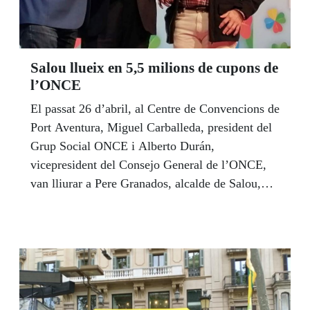
Salou llueix en 5,5 milions de cupons de
l’ONCE
El passat 26 d’abril, al Centre de Convencions de
Port Aventura, Miguel Carballeda, president del
Grup Social ONCE i Alberto Durán,
vicepresident del Consejo General de l’ONCE,
van lliurar a Pere Granados, alcalde de Salou,
una imatge emmarcada del Cupó que l’ONCE
dedicà a Salou aquell dia. 5,5 milions de cupons
van difondre la imatge d’aquesta població
tarragonina amb encant mediterrani per tot el
territori.