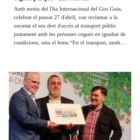
Amb motiu del Dia Internacional del Gos Guia,
celebrat el passat 27 d'abril, van reclamar a la
societat el seu dret d'accés al transport públic
juntament amb les persones cegues en igualtat de
condicions, sota el lema “En el transport, també
en som un”. Els gossos pigall aporten plena
autonomia i seguretat en els seus desplaçaments
a les persones cegues i són els ulls de qui no pot
veure.