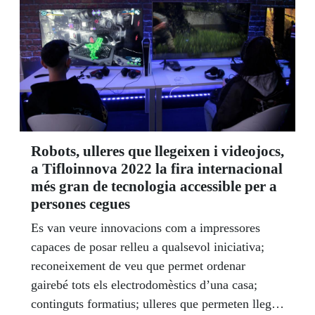
resta visual i encara no coneixen els beneficis
d'afiliar-s'hi.
Robots, ulleres que llegeixen i videojocs,
a Tifloinnova 2022 la fira internacional
més gran de tecnologia accessible per a
persones cegues
Es van veure innovacions com a impressores
capaces de posar relleu a qualsevol iniciativa;
reconeixement de veu que permet ordenar
gairebé tots els electrodomèstics d’una casa;
continguts formatius; ulleres que permeten llegir;