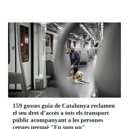
sistemes de navegació per ciutats, àrees
comercials o de transport; i tots els ajuts a la
mobilitat o l'accés a la informació més
capdavanters. Altres zones d'èxit en edicions
anteriors, com l'App Space o els estands centrals
del Grup Social ONCE, també es van poder
visitar i tastar, amb nous dissenys i productes.
159 gossos guia de Catalunya reclamen
el seu dret d’accés a tots els transport
públic acompanyant a les persones
cegues perquè "En som un"