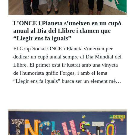
L’ONCE i Planeta s’uneixen en un cupó
anual al Dia del Llibre i clamen que
“Llegir ens fa iguals”
El Grup Social ONCE i Planeta s'uneixen per
dedicar un cupó anual sempre al Dia Mundial del
Llibre. El primer està il·lustrat amb una vinyeta
de l'humorista gràfic Forges, i amb el lema
“Llegir ens fa iguals” busca ser un element més
en el foment de la lectura en general i en les
persones cegues o amb baixa visió en particular.