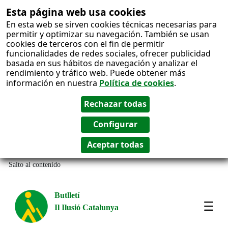
Esta página web usa cookies
En esta web se sirven cookies técnicas necesarias para
permitir y optimizar su navegación. También se usan
cookies de terceros con el fin de permitir
funcionalidades de redes sociales, ofrecer publicidad
basada en sus hábitos de navegación y analizar el
rendimiento y tráfico web. Puede obtener más
información en nuestra
Política de cookies
.
Salto al contenido
Butlletí
Il Ilusió Catalunya
Most