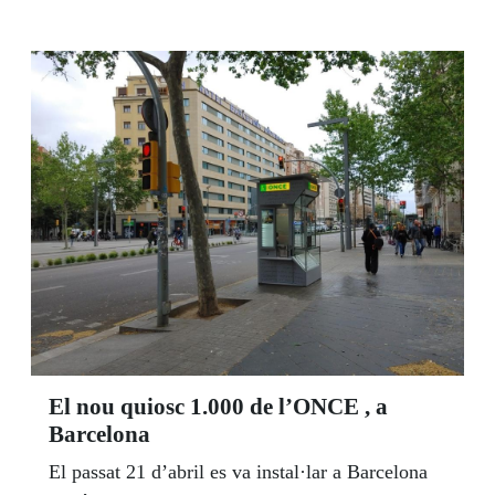
catalanes. A l’ONCE a Tarragona va tenir lloc la
Lectura pública de Sant Jordi Els Déus als
llibres. I la Biblioteca de l’ONCE Catalunya va
acollir una sessió de lectura en braille online i
presencial amb ‘Llibres i roses’, protagonistes de
novel·les i poemes.
El nou quiosc 1.000 de l’ONCE , a
Barcelona
El passat 21 d’abril es va instal·lar a Barcelona