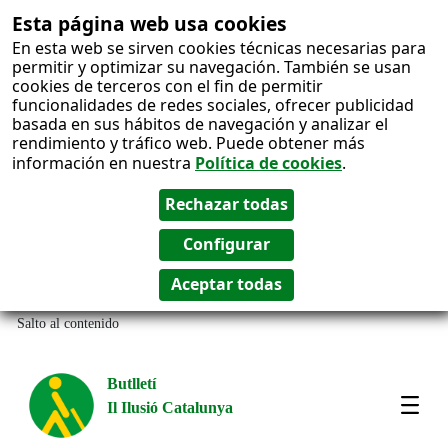
Esta página web usa cookies
En esta web se sirven cookies técnicas necesarias para
permitir y optimizar su navegación. También se usan
cookies de terceros con el fin de permitir
funcionalidades de redes sociales, ofrecer publicidad
basada en sus hábitos de navegación y analizar el
rendimiento y tráfico web. Puede obtener más
información en nuestra
Política de cookies
.
Salto al contenido
Butlletí
Il Ilusió Catalunya
Most