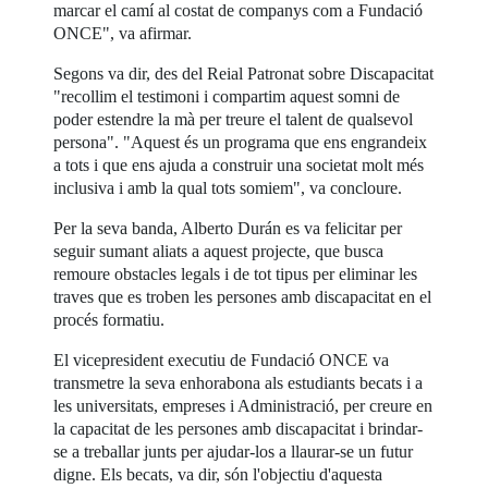
marcar el camí al costat de companys com a Fundació
ONCE", va afirmar.
Segons va dir, des del Reial Patronat sobre Discapacitat
"recollim el testimoni i compartim aquest somni de
poder estendre la mà per treure el talent de qualsevol
persona". "Aquest és un programa que ens engrandeix
a tots i que ens ajuda a construir una societat molt més
inclusiva i amb la qual tots somiem", va concloure.
Per la seva banda, Alberto Durán es va felicitar per
seguir sumant aliats a aquest projecte, que busca
remoure obstacles legals i de tot tipus per eliminar les
traves que es troben les persones amb discapacitat en el
procés formatiu.
El vicepresident executiu de Fundació ONCE va
transmetre la seva enhorabona als estudiants becats i a
les universitats, empreses i Administració, per creure en
la capacitat de les persones amb discapacitat i brindar-
se a treballar junts per ajudar-los a llaurar-se un futur
digne. Els becats, va dir, són l'objectiu d'aquesta