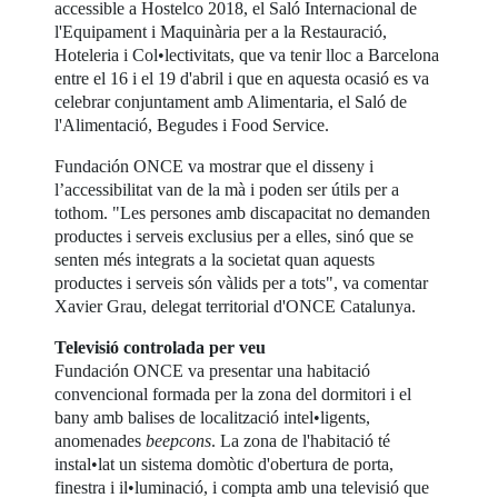
accessible a Hostelco 2018, el Saló Internacional de
l'Equipament i Maquinària per a la Restauració,
Hoteleria i Col•lectivitats, que va tenir lloc a Barcelona
entre el 16 i el 19 d'abril i que en aquesta ocasió es va
celebrar conjuntament amb Alimentaria, el Saló de
l'Alimentació, Begudes i Food Service.
Fundación ONCE va mostrar que el disseny i
l’accessibilitat van de la mà i poden ser útils per a
tothom. "Les persones amb discapacitat no demanden
productes i serveis exclusius per a elles, sinó que se
senten més integrats a la societat quan aquests
productes i serveis són vàlids per a tots", va comentar
Xavier Grau, delegat territorial d'ONCE Catalunya.
Televisió controlada per veu
Fundación ONCE va presentar una habitació
convencional formada per la zona del dormitori i el
bany amb balises de localització intel•ligents,
anomenades
beepcons
. La zona de l'habitació té
instal•lat un sistema domòtic d'obertura de porta,
finestra i il•luminació, i compta amb una televisió que