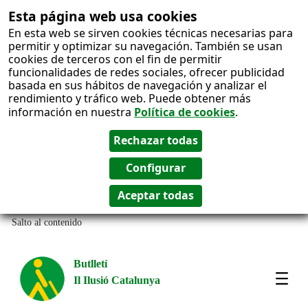
Esta página web usa cookies
En esta web se sirven cookies técnicas necesarias para
permitir y optimizar su navegación. También se usan
cookies de terceros con el fin de permitir
funcionalidades de redes sociales, ofrecer publicidad
basada en sus hábitos de navegación y analizar el
rendimiento y tráfico web. Puede obtener más
información en nuestra
Política de cookies
.
Salto al contenido
Butlletí
Il Ilusió Catalunya
Most