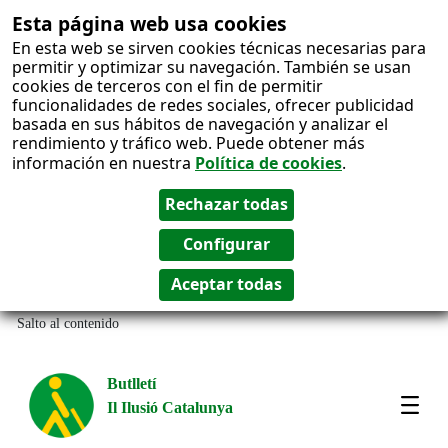
Esta página web usa cookies
En esta web se sirven cookies técnicas necesarias para
permitir y optimizar su navegación. También se usan
cookies de terceros con el fin de permitir
funcionalidades de redes sociales, ofrecer publicidad
basada en sus hábitos de navegación y analizar el
rendimiento y tráfico web. Puede obtener más
información en nuestra
Política de cookies
.
Salto al contenido
Butlletí
Il Ilusió Catalunya
Most