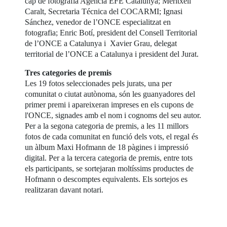
cap de fotografia Agència EFE Catalunya; Meritxell
Caralt, Secretaria Técnica del COCARMI; Ignasi
Sánchez, venedor de l’ONCE especialitzat en
fotografia; Enric Botí, president del Consell Territorial
de l’ONCE a Catalunya i Xavier Grau, delegat
territorial de l’ONCE a Catalunya i president del Jurat.
Tres categories de premis
Les 19 fotos seleccionades pels jurats, una per
comunitat o ciutat autònoma, són les guanyadores del
primer premi i apareixeran impreses en els cupons de
l'ONCE, signades amb el nom i cognoms del seu autor.
Per a la segona categoria de premis, a les 11 millors
fotos de cada comunitat en funció dels vots, el regal és
un àlbum Maxi Hofmann de 18 pàgines i impressió
digital. Per a la tercera categoria de premis, entre tots
els participants, se sortejaran moltíssims productes de
Hofmann o descomptes equivalents. Els sortejos es
realitzaran davant notari.