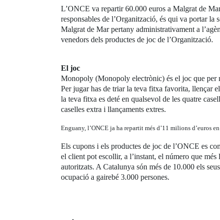
L’ONCE va repartir 60.000 euros a Malgrat de Mar
responsables de l’Organització, és qui va portar la 
Malgrat de Mar pertany administrativament a l’agènc
venedors dels productes de joc de l’Organització.
El joc
Monopoly (Monopoly electrònic) és el joc que per no
Per jugar has de triar la teva fitxa favorita, llençar
la teva fitxa es deté en qualsevol de les quatre case
caselles extra i llançaments extres.
Enguany, l’ONCE ja ha repartit més d’11 milions d’euros en
Els cupons i els productes de joc de l’ONCE es co
el client pot escollir, a l’instant, el número que m
autoritzats. A Catalunya són més de 10.000 els seus
ocupació a gairebé 3.000 persones.