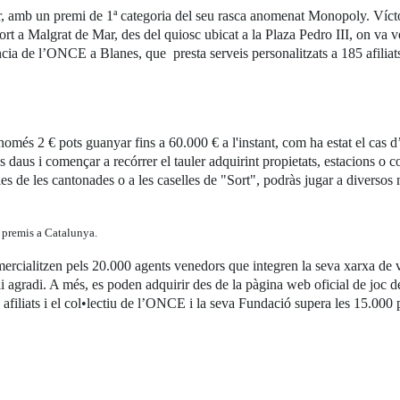
, amb un premi de 1ª categoria del seu rasca anomenat Monopoly. Víct
sort a Malgrat de Mar, des del quiosc ubicat a la Plaza Pedro III, on va
ia de l’ONCE a Blanes, que presta serveis personalitzats a 185 afiliat
més 2 € pots guanyar fins a 60.000 € a l'instant, com ha estat el cas d
 els daus i començar a recórrer el tauler adquirint propietats, estacions o
lles de les cantonades o a les caselles de "Sort", podràs jugar a diversos
 premis a Catalunya.
mercialitzen pels 20.000 agents venedors que integren la seva xarxa de
és li agradi. A més, es poden adquirir des de la pàgina web oficial de j
 afiliats i el col•lectiu de l’ONCE i la seva Fundació supera les 15.00