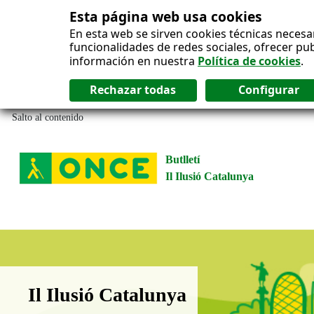
Esta página web usa cookies
En esta web se sirven cookies técnicas necesa
funcionalidades de redes sociales, ofrecer pu
información en nuestra
Política de cookies
.
Salto al contenido
Butlletí
Il Ilusió Catalunya
Boletín Il·lusió Catalunya
Il Ilusió Catalunya