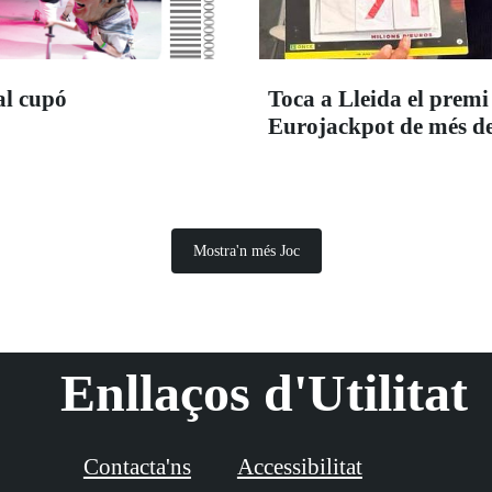
al cupó
Toca a Lleida el premi
Eurojackpot de més de
Mostra'n més Joc
Enllaços d'Utilitat
Contacta'ns
Accessibilitat