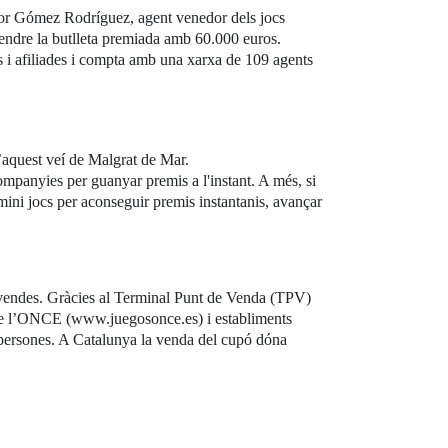
or Gómez Rodríguez, agent venedor dels jocs
 vendre la butlleta premiada amb 60.000 euros.
s i afiliades i compta amb una xarxa de 109 agents
’aquest veí de Malgrat de Mar.
 companyies per guanyar premis a l'instant. A més, si
 mini jocs per aconseguir premis instantanis, avançar
 vendes. Gràcies al Terminal Punt de Venda (TPV)
oc de l’ONCE (www.juegosonce.es) i establiments
0 persones. A Catalunya la venda del cupó dóna