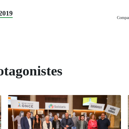
2019
Compart
otagonistes