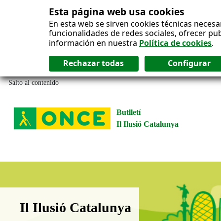
Esta página web usa cookies
En esta web se sirven cookies técnicas necesa
funcionalidades de redes sociales, ofrecer pu
información en nuestra
Política de cookies
.
Salto al contenido
Butlletí
Il Ilusió Catalunya
Boletín Il·lusió Catalunya
Il Ilusió Catalunya