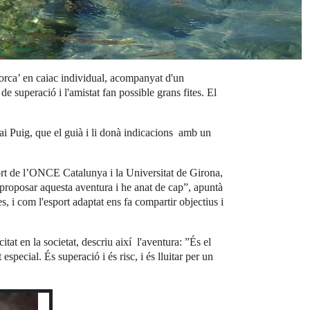
norca’ en caiac individual, acompanyat d'un
e superació i l'amistat fan possible grans fites. El
i Puig, que el guià i li donà indicacions amb un
port de l’ONCE Catalunya i la Universitat de Girona,
 proposar aquesta aventura i he anat de cap”, apuntà
es, i com l'esport adaptat ens fa compartir objectius i
tat en la societat, descriu així l'aventura: ”És el
pecial. És superació i és risc, i és lluitar per un