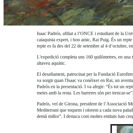
Isaac Padrós, afiliat a l’ONCE i estudiant de la Uni
caiaquista expert, i bon amic, Rai Puig. És un repte 
repte es fa des del 22 de setembre al 4 d’octubre, en 
L'expedició completa uns 160 quilòmetres, en una t
altaveu aquàtic.
El desafiament, patrocinat per la Fundació Eurofirm
va sorgir quan l'Isaac va conèixer en Rai, un avent
Padrós en la presentació. I va afegir: “És tot un rept
metes amb la resta. Les barreres són per trencar-se”
Padrós, veí de Girona, president de l’Associació Mult
Mediterrani que toquem i olorem a cada nova palada. 
demà millor”. I destaca com moltes entitats han creg