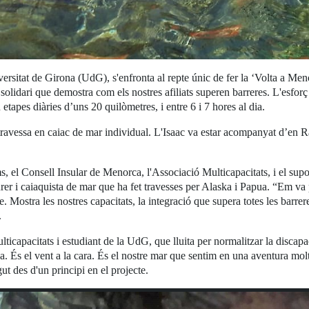
versitat de Girona (UdG), s'enfronta al repte únic de fer la ‘Volta a Me
solidari que demostra com els nostres afiliats superen barreres. L'esforç d
etapes diàries d’uns 20 quilòmetres, i entre 6 i 7 hores al dia.
ravessa en caiac de mar individual. L'Isaac va estar acompanyat d’en Ra
s, el Consell Insular de Menorca, l'Associació Multicapacitats, i el su
urer i caiaquista de mar que ha fet travesses per Alaska i Papua. “Em va
e. Mostra les nostres capacitats, la integració que supera totes les barrer
.
icapacitats i estudiant de la UdG, que lluita per normalitzar la discapaci
És el vent a la cara. És el nostre mar que sentim en una aventura molt es
ut des d'un principi en el projecte.